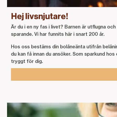
Hej livsnjutare!
Är du i en ny fas i livet? Barnen är utflugna oc
sparande. Vi har funnits här i snart 200 år.
Hos oss bestäms din bolåneänta utifrån belånin
du kan få innan du ansöker. Som sparkund hos o
tryggt för dig.