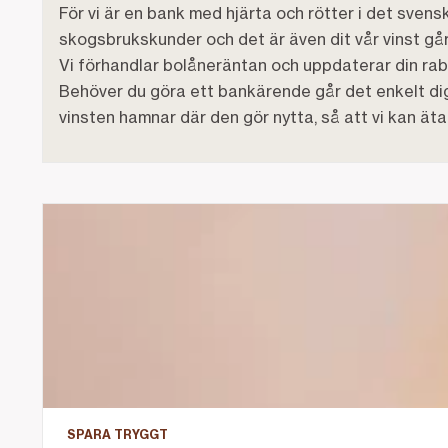
För vi är en bank med hjärta och rötter i det svens
skogsbrukskunder och det är även dit vår vinst gå
Vi förhandlar bolåneräntan och uppdaterar din raba
Behöver du göra ett bankärende går det enkelt digit
vinsten hamnar där den gör nytta, så att vi kan ä
Era vanligaste frågor om sparande – och våra sva
SPARA TRYGGT