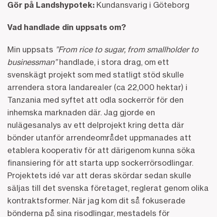
Gör på Landshypotek:
Kundansvarig i Göteborg
Vad handlade din uppsats om?
Min uppsats
”From rice to sugar, from smallholder to
businessman”
handlade, i stora drag, om ett
svenskägt projekt som med statligt stöd skulle
arrendera stora landarealer (ca 22,000 hektar) i
Tanzania med syftet att odla sockerrör för den
inhemska marknaden där. Jag gjorde en
nulägesanalys av ett delprojekt kring detta där
bönder utanför arrendeområdet uppmanades att
etablera kooperativ för att därigenom kunna söka
finansiering för att starta upp sockerrörsodlingar.
Projektets idé var att deras skördar sedan skulle
säljas till det svenska företaget, reglerat genom olika
kontraktsformer. När jag kom dit så fokuserade
bönderna på sina risodlingar, mestadels för