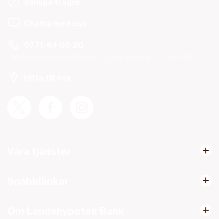
Vanliga frågor
Chatta med oss
0771-44 00 20
Helgfria vardagar 08.00-19.00 och lördagar 10.00-14.00.
Hitta till oss
Våra tjänster
Snabblänkar
Om Landshypotek Bank