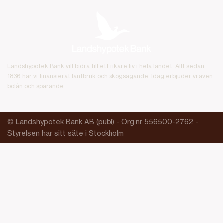
Landshypotek Bank vill bidra till ett rikare liv i hela landet. Allt sedan
1836 har vi finansierat lantbruk och skogsägande. Idag erbjuder vi även
bolån och sparande.
© Landshypotek Bank AB (publ) - Org.nr 556500-2762 -
Styrelsen har sitt säte i Stockholm