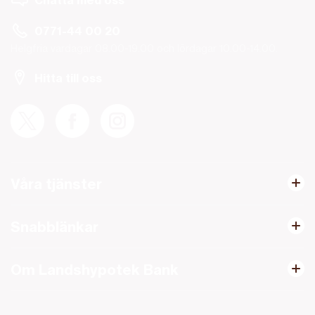
Chatta med oss
0771-44 00 20
Helgfria vardagar 08.00-19.00 och lördagar 10.00-14.00.
Hitta till oss
Våra tjänster
Snabblänkar
Om Landshypotek Bank