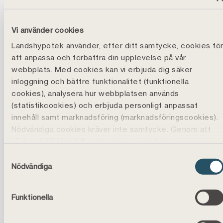
Mer om vårt sätt att vara
Vi använder cookies
Landshypotek använder, efter ditt samtycke, cookies fö
Stresstesta din ekonomi
att anpassa och förbättra din upplevelse på vår
webbplats. Med cookies kan vi erbjuda dig säker
inloggning och bättre funktionalitet (funktionella
cookies), analysera hur webbplatsen används
(statistikcookies) och erbjuda personligt anpassat
innehåll samt marknadsföring (marknadsföringscookies).
Nödvändiga cookies kräver inte samtycke. Genom att
klicka på ”Tillåt alla" godtar du även funktions-,
marknadsförings- och statistikcookies vilket är frivilligt.
Samtyckesval
Du kan läsa mer, ändra dina val eller återkalla
BÖRJA SPARA
Nödvändiga
samtycke under
Cookiepolicy
.
Spara till när du behöver
Placeringen av cookies kan även innebära att vi
Funktionella
Buffertsparande skapar trygghet att klara
behandlar dina personuppgifter, läs mer i
oförutsedda utgifter. Hur stor summan bör vara
vår
personuppgiftspolicy
.