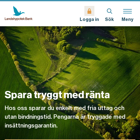
Sök
Meny
Logga in
Spara tryggt med ränta
Hos oss sparar du enkelt med fria uttag och
utan bindningstid. Pengarna är tryggade med
insättningsgarantin.