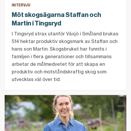
INTERVJU
Möt skogsägarna Staffan och
Martin i Tingsryd
I Tingsryd strax utanför Växjö i Småland brukas
514 hektar produktiv skogsmark av Staffan och
hans son Martin. Skogsbruket har funnits i
familjen i flera generationer och tillsammans
arbetar de målmedvetet för att skapa en
produktiv och motståndskraftig skog som
utvecklas väl över tid.
Beredskapsodlarens tips för att odla hemma