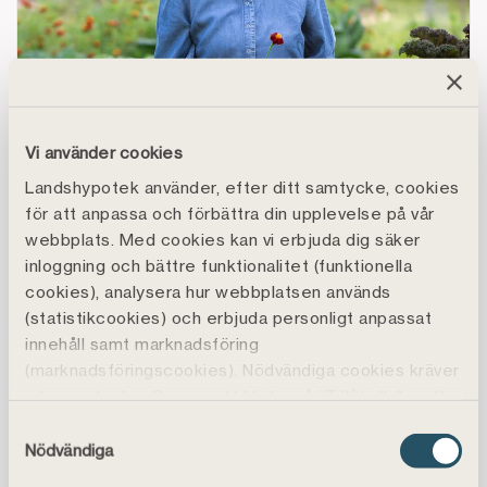
BEREDSKAPSODLING
Beredskapsodlarens tips för att
Vi använder cookies
odla hemma
Landshypotek använder, efter ditt samtycke, cookies
för att anpassa och förbättra din upplevelse på vår
Beredskap kan vara vardagligt och enkelt.
webbplats. Med cookies kan vi erbjuda dig säker
Trädgårdsmästaren Annelie Engkvist delar sina
inloggning och bättre funktionalitet (funktionella
bästa tips för att odla egen mat hemma – med
cookies), analysera hur webbplatsen används
sunt bondförnuft och ansvar för framtiden.
(statistikcookies) och erbjuda personligt anpassat
innehåll samt marknadsföring
(marknadsföringscookies). Nödvändiga cookies kräver
Orientera rätt i sparandet – med Hanna Lundberg
inte samtycke. Genom att klicka på ”Tillåt alla" godtar
du även funktions-, marknadsförings- och
Samtyckesval
statistikcookies vilket är frivilligt.
Nödvändiga
Du kan läsa mer, ändra dina val eller återkalla