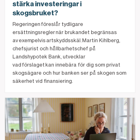
stärka investeringar i
skogsbruket?
Regeringen föreslår tydligare
ersättningsregler när brukandet begränsas
av exempelvis artskyddsskäl. Martin Kihlberg,
chefsjurist och hållbarhetschef på
Landshypotek Bank, utvecklar
vad förslaget kan innebära för dig som privat
skogsägare och hur banken ser på skogen som
säkerhet vid finansiering.
Privatekonomin i oroliga tider – så kan du tänka