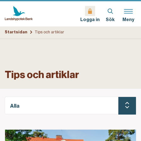
Sök
Meny
Logga in
Startsidan
Tips och artiklar
Tips och artiklar
Alla
Spara till kontantinsats – nå ditt sparmål snabbare