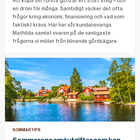
Att köpa sin första gård är ett stort steg – och
en dröm för många. Samtidigt väcker det ofta
frågor kring ekonomi, finansiering och vad som
faktiskt krävs.
Här har vår kundansvariga
Mathilda samlat svaren på de vanligaste
frågorna vi möter från blivande gårdsägare.
Sommarens småutgifter som kan bli tusenlappar
SOMMARTIPS