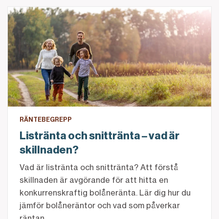
Listränta och snittränta – vad är skillnaden?
RÄNTEBEGREPP
Listränta och snittränta – vad är
skillnaden?
Vad är listränta och snittränta? Att förstå
skillnaden är avgörande för att hitta en
konkurrenskraftig bolåneränta. Lär dig hur du
jämför bolåneräntor och vad som påverkar
räntan.