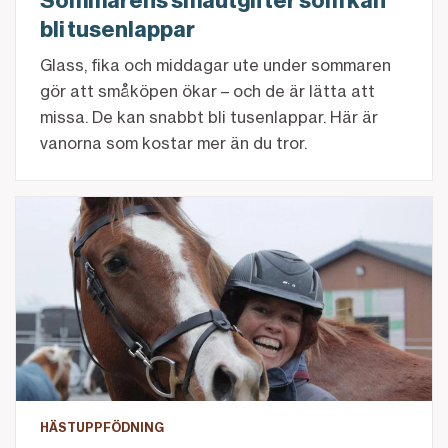
Sommarens småutgifter som kan
bli tusenlappar
Glass, fika och middagar ute under sommaren
gör att småköpen ökar – och de är lätta att
missa. De kan snabbt bli tusenlappar. Här är
vanorna som kostar mer än du tror.
Hästuppfödaren: "Det är därför man håller på"
HÄSTUPPFÖDNING