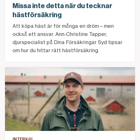
Missa inte detta när du tecknar
hästförsäkring
Att köpa häst är för många en dröm – men
också ett ansvar. Ann‑Christine Tapper,
djurspecialist på Dina Försäkringar Syd tipsar
om hur du hittar rätt hästförsäkring.
För Martin Ohlson är bankrelationen en del av lantbr
INTERVJU