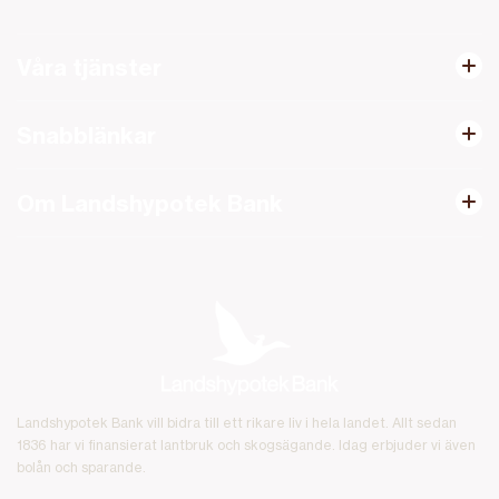
Våra tjänster
Snabblänkar
Om Landshypotek Bank
Landshypotek Bank vill bidra till ett rikare liv i hela landet. Allt sedan
1836 har vi finansierat lantbruk och skogsägande. Idag erbjuder vi även
bolån och sparande.