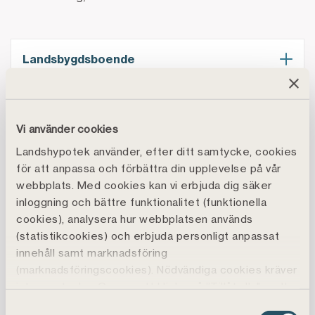
Landsbygdsboende
Falkenberg
Vi använder cookies
Landshypotek använder, efter ditt samtycke, cookies
Gävle
för att anpassa och förbättra din upplevelse på vår
webbplats. Med cookies kan vi erbjuda dig säker
Göteborg
inloggning och bättre funktionalitet (funktionella
cookies), analysera hur webbplatsen används
(statistikcookies) och erbjuda personligt anpassat
Härnösand
innehåll samt marknadsföring
(marknadsföringscookies). Nödvändiga cookies kräver
inte samtycke. Genom att klicka på ”Tillåt alla" godtar
Jönköping
du även funktions-, marknadsförings- och
Samtyckesval