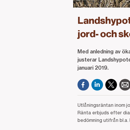
Landshypote
jord- och s
Med anledning av öka
justerar Landshypote
januari 2019.
Utlåningsräntan inom jo
Ränta erbjuds efter di
bedömning utifrån bl.a. 