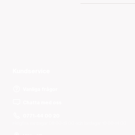
Kundservice
Vanliga frågor
Chatta med oss
0771-44 00 20
Helgfria vardagar 08.00-19.00 och lördagar 10.00-14.00.