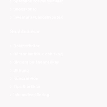
Sparande för medlemmar
Skogskonto
Investera i Landshypotek
Snabblänkar
Bolåneräntor
Räntor lantbruk och skog
Signera bolåneansökan
Bli kund
Kundservice
Tips & artiklar
Inkomstverifiering