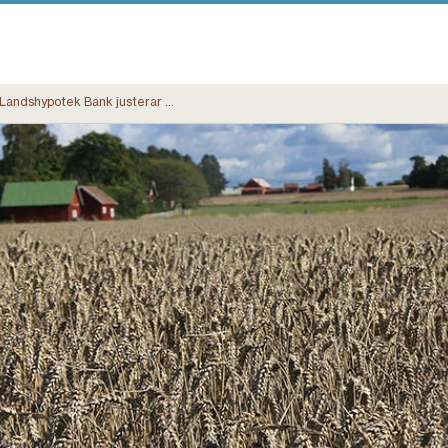
Landshypotek Bank justerar den rörliga räntan för jord- och skogsbruksföretagare