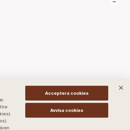
Acceptera cookies
in
ttre
Avvisa cookies
kies)
es).
 även