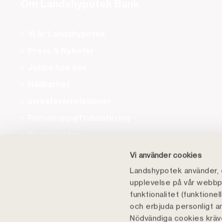
Om Landshypotek Bank
Vi är Landshypotek
Press & Nyheter
Jobba hos oss
Hållbarhet
Investerarrelationer
Personuppgiftshantering
Cookiepolicy
Tillgänglighet
Vi använder cookies
Landshypotek använder, e
upplevelse på vår webbpl
funktionalitet (funktione
och erbjuda personligt a
Nödvändiga cookies kräve