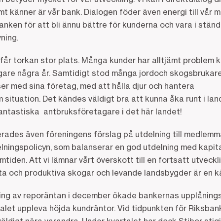
 känner är vår bank. Dialogen föder även energi till vår m
anken för att bli ännu bättre för kunderna och vara i ständ
ning.
får torkan stor plats. Många kunder har alltjämt problem ko
rligare några år. Samtidigt stod många jordoch skogsbruka
tser med sina företag, med att hålla djur och hantera
 situation. Det kändes väldigt bra att kunna åka runt i lan
fantastiska antbruksföretagare i det här landet!
ades även föreningens förslag på utdelning till medlemma
elningspolicyn, som balanserar en god utdelning med kapital 
amtiden. Att vi lämnar vårt överskott till en fortsatt utveck
ta och produktiva skogar och levande landsbygder är en kä
ing av reporäntan i december ökade bankernas upplånings
let uppleva höjda kundräntor. Vid tidpunkten för Riksbank