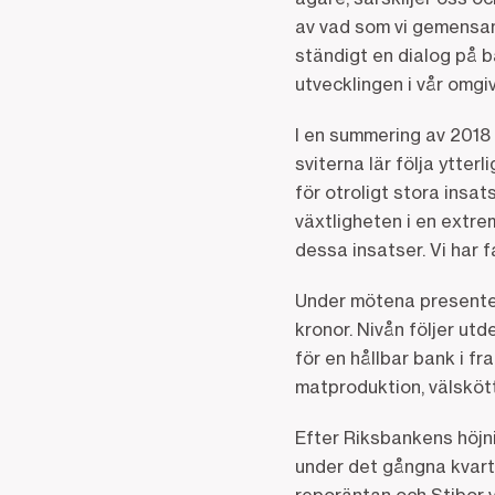
av vad som vi gemensamt
ständigt en dialog på b
utvecklingen i vår omgiv
I en summering av 2018 
sviterna lär följa ytte
för otroligt stora insa
växtligheten i en extrem
dessa insatser. Vi har 
Under mötena presenter
kronor. Nivån följer utd
för en hållbar bank i fr
matproduktion, välsköt
Efter Riksbankens höjn
under det gångna kvarta