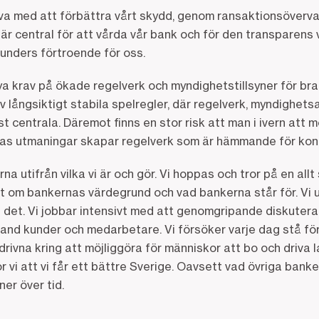
tiva med att förbättra vårt skydd, genom ransaktionsöverv
 central för att vårda vår bank och för den transparens vi
kunders förtroende för oss.
 krav på ökade regelverk och myndighetstillsyner för brans
 långsiktigt stabila spelregler, där regelverk, myndighet
st centrala. Däremot finns en stor risk att man i ivern att 
nas utmaningar skapar regelverk som är hämmande för kon
erna utifrån vilka vi är och gör. Vi hoppas och tror på en allt
m bankernas värdegrund och vad bankerna står för. Vi u
rån det. Vi jobbar intensivt med att genomgripande diskut
bland kunder och medarbetare. Vi försöker varje dag stå fö
sdrivna kring att möjliggöra för människor att bo och driva
r vi att vi får ett bättre Sverige. Oavsett vad övriga banker 
er över tid.