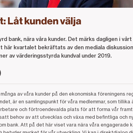
t: Låt kunden välja
yrd bank, nära våra kunder. Det märks dagligen i vår
t här kvartalet bekräftats av den mediala diskussion
 mer av värderingsstyrda kundval under 2019.
t många av våra kunder på den ekonomiska föreningens re
andet, är en samlingspunkt för våra medlemmar, som tillika 
betare och förtroendevalda plats för att forma vår framti
att behov av att utvecklas och växa med befintliga och ny
e som bank. Att på det här viset vara nära våra engagerade ku
h betyder mycket för vår utveckling. Vi kan i direktdialog 