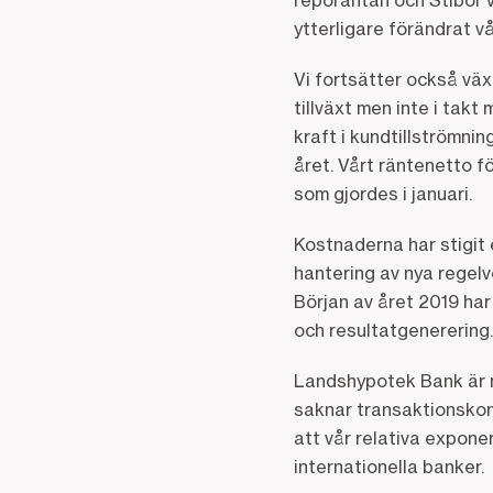
reporäntan och Stibor v
ytterligare förändrat v
Vi fortsätter också väx
tillväxt men inte i takt 
kraft i kundtillströmni
året. Vårt räntenetto f
som gjordes i januari.
Kostnaderna har stigit e
hantering av nya regelv
Början av året 2019 har
och resultatgenerering.
Landshypotek Bank är nä
saknar transaktionskon
att vår relativa expone
internationella banker.