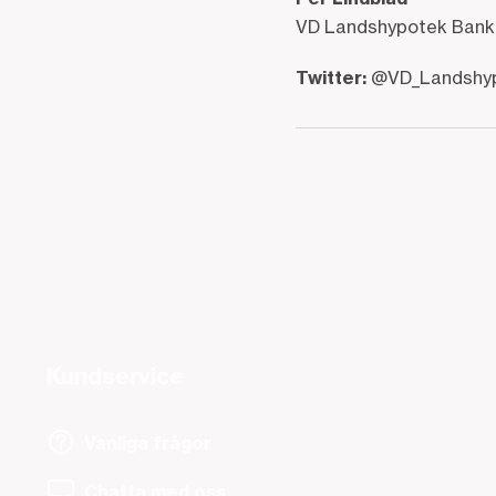
VD Landshypotek Bank
Twitter:
@VD_Landshy
Kundservice
Vanliga frågor
Chatta med oss