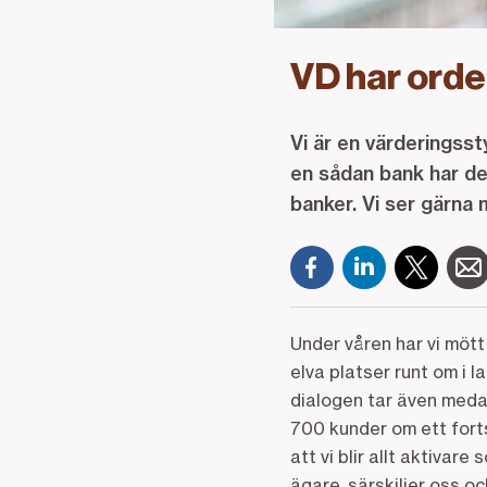
VD har orde
Vi är en värderingsst
en sådan bank har de
banker. Vi ser gärna
Under våren har vi möt
elva platser runt om i l
dialogen tar även medar
700 kunder om ett forts
att vi blir allt aktivar
ägare, särskiljer oss oc