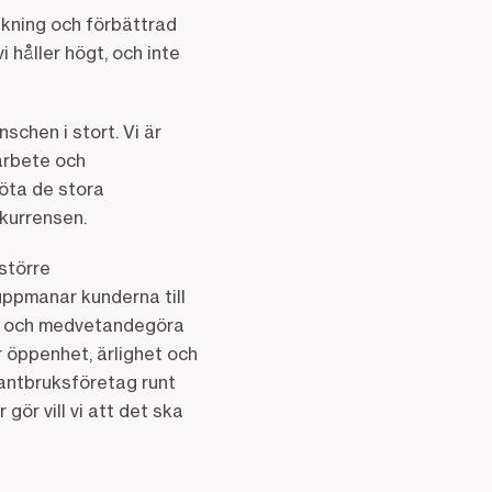
akning och förbättrad
 håller högt, och inte
chen i stort. Vi är
sarbete och
möta de stora
kurrensen.
 större
ppmanar kunderna till
era och medvetandegöra
r öppenhet, ärlighet och
 lantbruksföretag runt
gör vill vi att det ska