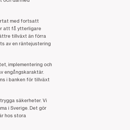
git och därmed
artat med fortsatt
r att få ytterligare
tre tillväxt än förra
ts av en räntejustering
litet, implementering och
 av engångskaraktär.
s i banken för tillväxt
trygga säkerheter. Vi
ma i Sverige. Det gör
är hos stora