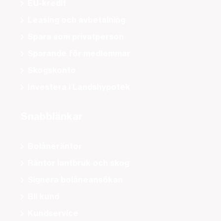
EU-kredit
Leasing och avbetalning
Spara som privatperson
Sparande för medlemmar
Skogskonto
Investera i Landshypotek
Snabblänkar
Bolåneräntor
Räntor lantbruk och skog
Signera bolåneansökan
Bli kund
Kundservice