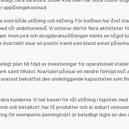
äldigt nära varandra. Under kvartalet har dock Stibor sti
år upplåningskostnad.
a inom både utlåning och inlåning. För bolånen har året st
med vår ambitionsnivå. Vi initierar därför flera aktiviteter fö
ngen. Inom jord och skogsbruksutlåningen märks en något bät
ör kvartalet visar en positiv trend som bland annat påverka
nligt plan till följd av investeringar för operationell stabi
erk samt tillväxt. Kvartalet påvisar en mindre förhöjd nivå
 snarast bekräftat den underliggande kapaciteten som finn
ra kunderna. Vi har basen för vår utlåning i hypotek med 
ton och betalkort, har få produkter och är enbart verksam
ring för exempelvis penningtvätt är betydligt lägre än den 