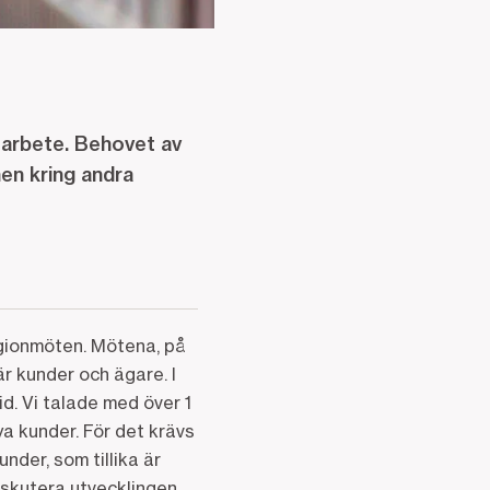
t arbete. Behovet av
en kring andra
gionmöten. Mötena, på
är kunder och ägare. I
d. Vi talade med över 1
a kunder. För det krävs
nder, som tillika är
diskutera utvecklingen