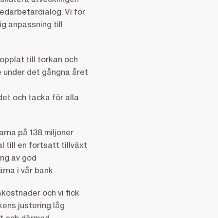
edarbetardialog. Vi för
ig anpassning till
pplat till torkan och
re under det gångna året
det och tacka för alla
rna på 138 miljoner
till en fortsatt tillväxt
ling av god
rna i vår bank.
kostnader och vi fick
ens justering låg