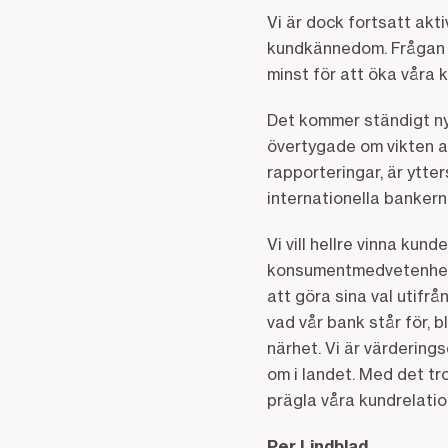
Vi är dock fortsatt ak
kundkännedom. Frågan är
minst för att öka våra 
Det kommer ständigt nya
övertygade om vikten av
rapporteringar, är ytter
internationella banker
Vi vill hellre vinna kund
konsumentmedvetenhet o
att göra sina val utif
vad vår bank står för, 
närhet. Vi är värdering
om i landet. Med det tro
prägla våra kundrelation
Per Lindblad