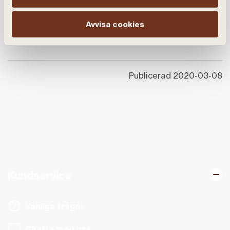
7 miljarder kronor.
Avvisa cookies
Här ser du bankens
samtliga bolåneräntor
.
Publicerad
2020-03-08
Kundservice
Vanliga frågor
Chatta med oss