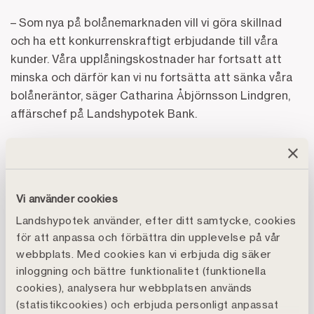
– Som nya på bolånemarknaden vill vi göra skillnad
och ha ett konkurrenskraftigt erbjudande till våra
kunder. Våra upplåningskostnader har fortsatt att
minska och därför kan vi nu fortsätta att sänka våra
bolåneräntor, säger Catharina Åbjörnsson Lindgren,
affärschef på Landshypotek Bank.
I en färsk rapport från Villaägarna kammade
Landshypotek hem förstaplatsen när bästa
bolånebanken korades för 2019. Under 2019 har
Vi använder cookies
Landshypotek haft de bästa räntorna på flera
Landshypotek använder, efter ditt samtycke, cookies
löptider. Snitträntorna för februari som
för att anpassa och förbättra din upplevelse på vår
presenterades förra veckan visade att banken
webbplats. Med cookies kan vi erbjuda dig säker
fortsätter att leverera konkurrenskraftiga boräntor.
inloggning och bättre funktionalitet (funktionella
cookies), analysera hur webbplatsen används
– Vi och andra utmanarbanker är fortfarande relativt
(statistikcookies) och erbjuda personligt anpassat