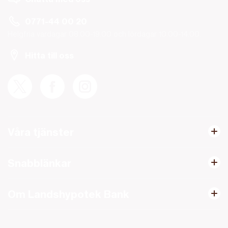
0771-44 00 20
Helgfria vardagar 08.00-19.00 och lördagar 10.00-14.00.
Hitta till oss
Våra tjänster
Snabblänkar
Om Landshypotek Bank