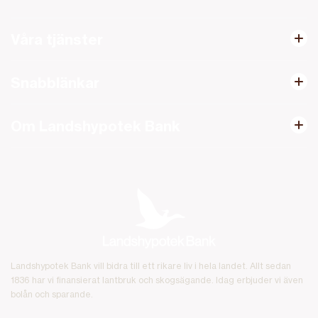
Våra tjänster
Snabblänkar
Om Landshypotek Bank
Landshypotek Bank vill bidra till ett rikare liv i hela landet. Allt sedan
1836 har vi finansierat lantbruk och skogsägande. Idag erbjuder vi även
bolån och sparande.