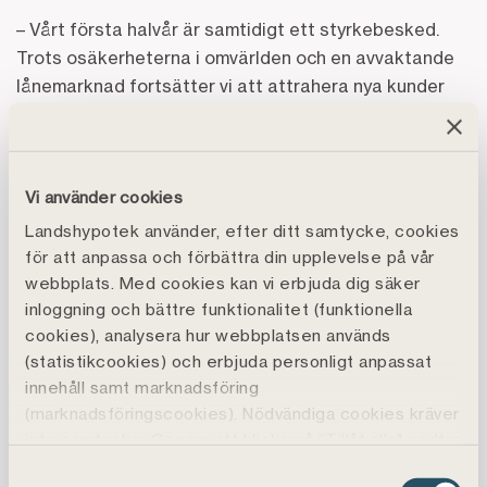
– Vårt första halvår är samtidigt ett styrkebesked.
Trots osäkerheterna i omvärlden och en avvaktande
lånemarknad fortsätter vi att attrahera nya kunder
och gör ett stabilt resultat. Utvecklingen av vår
kreditportfölj visar att kreditkvaliteten hos våra
kunder är mycket god och att den lågriskverksamhet
Vi använder cookies
som vi bedriver leder till en stabil och trygg bank.
Efter den något avvaktande våren ser vi nu en ökad
Landshypotek använder, efter ditt samtycke, cookies
aktivitet bland kunderna på våra lånemarknader,
för att anpassa och förbättra din upplevelse på vår
webbplats. Med cookies kan vi erbjuda dig säker
säger Per Lindblad.
inloggning och bättre funktionalitet (funktionella
cookies), analysera hur webbplatsen används
Jämfört med många andra näringar har jord- och
(statistikcookies) och erbjuda personligt anpassat
skogsbruket påverkats mindre negativt av pandemin
innehåll samt marknadsföring
och dess ekonomiska konsekvenser. Därtill har
(marknadsföringscookies). Nödvändiga cookies kräver
diskussionen om självförsörjning fortsatt att bidra till
inte samtycke. Genom att klicka på ”Tillåt alla" godtar
ett ökat intresse för svenskproducerade livsmedel.
du även funktions-, marknadsförings- och
Samtyckesval