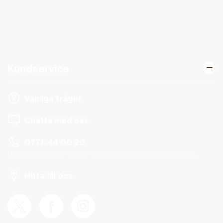
Kundservice
Vanliga frågor
Chatta med oss
0771-44 00 20
Helgfria vardagar 08.00-19.00 och lördagar 10.00-14.00.
Hitta till oss