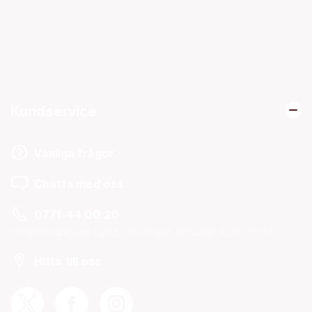
Kundservice
Vanliga frågor
Chatta med oss
0771-44 00 20
Helgfria vardagar 08.00-19.00 och lördagar 10.00-14.00.
Hitta till oss