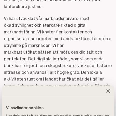
lantbrukare just nu.
Vi har utvecklat vår marknadsnärvaro, med
ökad synlighet och starkare riktad digital
marknadsföring. Vi knyter fler kontakter och
organiserar samarbeten med andra aktörer för större
utrymme på marknaden. Vi har
märkbart utökat sätten att möta oss digitalt och
per telefon. Det digitala inträdet, som vi som enda
bank har för jord- och skogsbrukare, väcker allt större
intresse och används i allt högre grad. Den lokala
aktiviteten runt om i landet har ökat när det gäller
kontaktskapande och marknadsbearbetning. Stegvis
ökar vi vår kapacitet och växer. De finansiella mål som
banken satte upp inför året ser vi ut att nå trots en
svag inledning av året. Det ger oss en positiv känsla i
Vi använder cookies
vår fortsatta utveckling.
Landshypotek använder, efter ditt samtycke, cookies