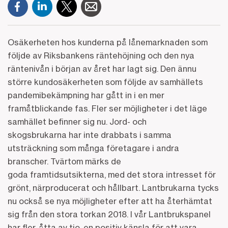
Osäkerheten hos kunderna på lånemarknaden som
följde av Riksbankens räntehöjning och den nya
räntenivån i början av året har lagt sig. Den ännu
större kundosäkerheten som följde av samhällets
pandemibekämpning har gått in i en mer
framåtblickande fas. Fler ser möjligheter i det läge
samhället befinner sig nu. Jord- och
skogsbrukarna har inte drabbats i samma
utsträckning som många företagare i andra
branscher. Tvärtom märks de
goda framtidsutsikterna, med det stora intresset för
grönt, närproducerat och hållbart. Lantbrukarna tycks
nu också se nya möjligheter efter att ha återhämtat
sig från den stora torkan 2018. I vår Lantbrukspanel
har fler, åtta av tio, en positiv känsla för att vara