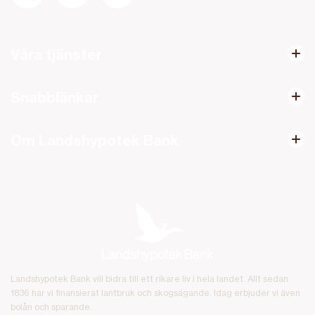
Våra tjänster
Snabblänkar
Om Landshypotek Bank
Landshypotek Bank vill bidra till ett rikare liv i hela landet. Allt sedan
1836 har vi finansierat lantbruk och skogsägande. Idag erbjuder vi även
bolån och sparande.