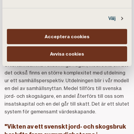
våra lantbrukskunder. Återbäring är en bärande
princip för en kooperativ verksamhet och därmed en
grund för vår affärsmodell. Vår uppgift är att ge våra
Välj
kunder goda finansiella villkor där utdelningen från
den Ekonomiska föreningen är en viktig
Acceptera cookies
komponent. Genom utdelningen stärks ekonomin på
gårdar runt om i landet som står för matproduktion
Avvisa cookies
och skogsbruk i Sverige. Vi har varit ödmjuka och
eftertänksamma i utdelningsfrågan, medvetna om att
det också finns en större komplexitet med utdelning
ur ett samhällsperspektiv. Utdelningen blir i vår modell
en del av samhällsnyttan. Medel tillförs till svenska
jord- och skogsägare, en andel återförs till oss som
insatskapital och en del går till skatt. Det är ett slutet
system för gemensamt värdeskapande.
"Vikten av ett svenskt jord- och skogsbruk