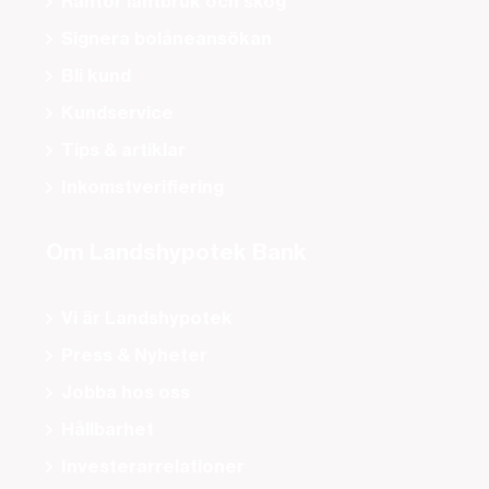
Räntor lantbruk och skog
Signera bolåneansökan
Bli kund
Kundservice
Tips & artiklar
Inkomstverifiering
Om Landshypotek Bank
Vi är Landshypotek
Press & Nyheter
Jobba hos oss
Hållbarhet
Investerarrelationer