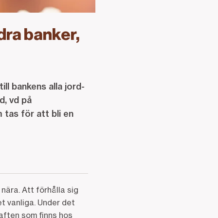
dra banker,
ll bankens alla jord-
, vd på
as för att bli en
ära. Att förhålla sig
et vanliga. Under det
aften som finns hos