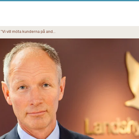
”Vi vill möta kunderna på andra sätt än andra banker, närmare och mer engagerat”