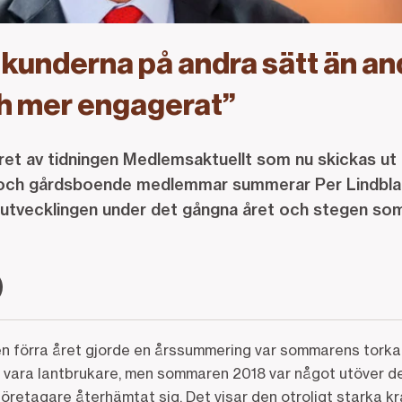
a kunderna på andra sätt än an
h mer engagerat”
mret av tidningen Medlemsaktuellt som nu skickas ut ti
och gårdsboende medlemmar summerar Per Lindblad
tvecklingen under det gångna året och stegen som t
en förra året gjorde en årssummering var sommarens torka n
 att vara lantbrukare, men sommaren 2018 var något utöver d
retagare återhämtat sig. Det visar den otroligt starka kr