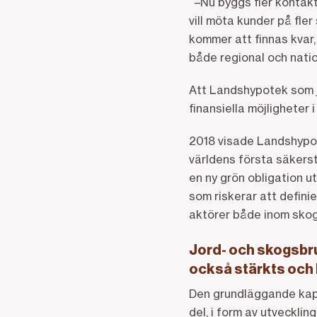
–Nu byggs fler kontaktv
vill möta kunder på fle
kommer att finnas kvar,
både regional och nation
Att Landshypotek som j
finansiella möjligheter
2018 visade Landshypot
världens första säkerst
en ny grön obligation u
som riskerar att defini
aktörer både inom skogs
Jord- och skogsbr
också stärkts och bl
Den grundläggande kapa
del, i form av utvecklin