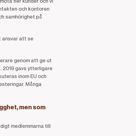
möta fler kunder och vi
kontakten och kontoren
och samhörighet på
 ansvar att se
erare genom att ge ut
. 2019 gavs ytterligare
skuteras inom EU och
vesteringar. Många
ygghet, men som
digt medlemmarna till