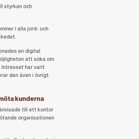
ll styrkan och
mmer i alla jord- och
kedet.
pnades en digital
möjligheten att söka om
Intresset har varit
rar den även i övrigt
t möta kunderna
nvisade till ett kontor
dmötande organisationen