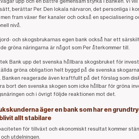
ägar upp och en bättre gemensam styrka i banken. Vi vill 
r sätt, berättar Per. Den lokala närvaron, det personliga i 
 men fram växer fler kanaler och också en specialisering 
ell nivå.
ord- och skogsbrukarnas egen bank också har ett särskilt
 i de gröna näringarna är något som Per återkommer till.
ek Bank upp det svenska hållbara skogsbruket för invest
ällda gröna obligation helt byggd på de svenska skogarna
t. Banken reagerade även kraftfullt på det förslag som di
era bort den svenska skogen som icke hållbar för gröna in
näringen och i övrigt följde reaktionen mot det.
ukskunderna äger en bank som har en grundtr
ivit allt stabilare
citeten för tillväxt och ekonomiskt resultat kommer stän
g och utdelningen.