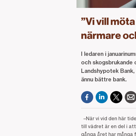
”Vi vill möt
närmare oc
I ledaren i januarinu
och skogsbrukande 
Landshypotek Bank, u
ännu bättre bank.
–När vi vid den här tid
till vädret är en del i
gånga året har många fö