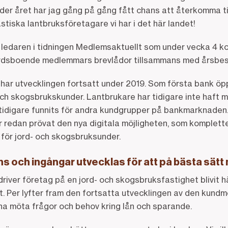
der året har jag gång på gång fått chans att återkomma ti
stiska lantbruksföretagare vi har i det här landet!
 ledaren i tidningen Medlemsaktuellt som under vecka 4 ko
dsboende medlemmars brevlådor tillsammans med årsbes
ar utvecklingen fortsatt under 2019. Som första bank öp
och skogsbrukskunder. Lantbrukare har tidigare inte haft 
 tidigare funnits för andra kundgrupper på bankmarknaden. 
 redan prövat den nya digitala möjligheten, som komplette
för jord- och skogsbruksunder.
s och ingångar utvecklas för att på bästa sät
driver företag på en jord- och skogsbruksfastighet blivit hä
kt. Per lyfter fram den fortsatta utvecklingen av den kun
na möta frågor och behov kring lån och sparande.