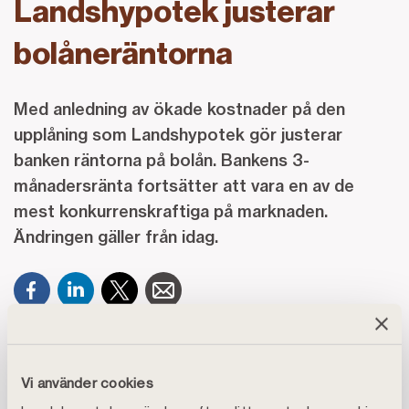
Landshypotek justerar
bolåneräntorna
Med anledning av ökade kostnader på den
upplåning som Landshypotek gör justerar
banken räntorna på bolån. Bankens 3-
månadersränta fortsätter att vara en av de
mest konkurrenskraftiga på marknaden.
Ändringen gäller från idag.
Förra veckan höjde Riksbanken styrräntan med hela 1
procentenhet, vilket är den största höjningen av
Vi använder cookies
styrräntan på flera decennier. Detta påverkar