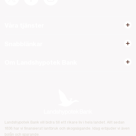
Våra tjänster
Snabblänkar
Om Landshypotek Bank
Landshypotek Bank vill bidra till ett rikare liv i hela landet. Allt sedan
1836 har vi finansierat lantbruk och skogsägande. Idag erbjuder vi även
bolån och sparande.