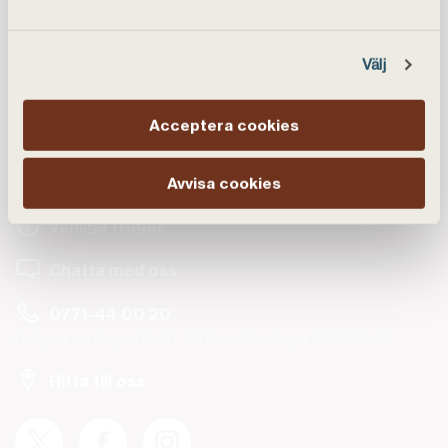
Välj
Acceptera cookies
Kundservice
Avvisa cookies
Vanliga frågor
Chatta med oss
0771-44 00 20
Helgfria vardagar 08.00-19.00 och lördagar 10.00-14.00.
Hitta till oss