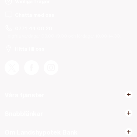
Vanliga frågor
Chatta med oss
0771-44 00 20
Helgfria vardagar 08.00-19.00 och lördagar 10.00-14.00.
Hitta till oss
Våra tjänster
Snabblänkar
Om Landshypotek Bank