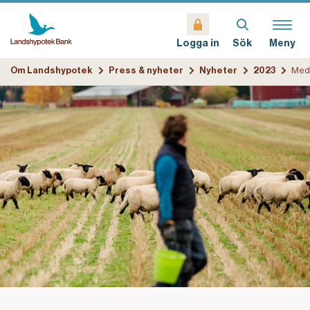
Sök
Meny
Logga in
Om Landshypotek
Press & nyheter
Nyheter
2023