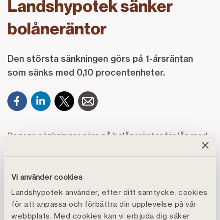
Landshypotek sänker
bolåneräntor
Den största sänkningen görs på 1-årsräntan
som sänks med 0,10 procentenheter.
Dagens sänkningar görs på bolåneräntor för lån med
1- och 2-års bindningstid, som sänks med 0,10
respektive 0,05 procentenheter.
Vi använder cookies
– I höstas gjorde vi flera sänkningar av våra bundna
Landshypotek använder, efter ditt samtycke, cookies
räntor i takt med att de längre marknadsräntorna gick
för att anpassa och förbättra din upplevelse på vår
ner. De längre räntorna fortsätter också vara på en
webbplats. Med cookies kan vi erbjuda dig säker