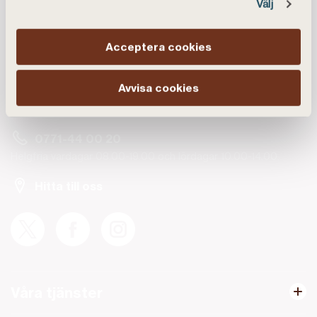
Välj
Kundservice
Acceptera cookies
Vanliga frågor
Avvisa cookies
Chatta med oss
0771-44 00 20
Helgfria vardagar 08.00-19.00 och lördagar 10.00-14.00.
Hitta till oss
Våra tjänster