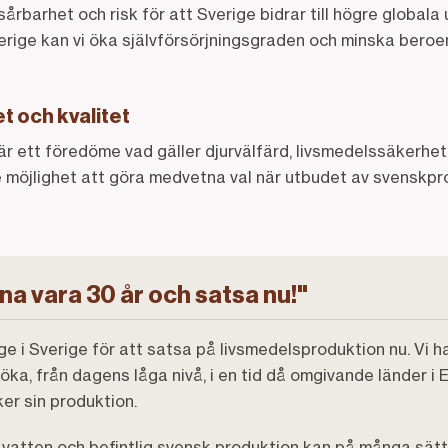
årbarhet och risk för att Sverige bidrar till högre globala
erige kan vi öka självförsörjningsgraden och minska bero
 och kvalitet
r ett föredöme vad gäller djurvälfärd, livsmedelssäkerhet
 möjlighet att göra medvetna val när utbudet av svenskp
na vara 30 år och satsa nu!"
äge i Sverige för att satsa på livsmedelsproduktion nu. Vi h
öka, från dagens låga nivå, i en tid då omgivande länder i
er sin produktion.
ill vatten och befintlig svensk produktion kan på många sätt