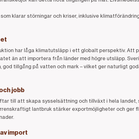
som klarar störningar och kriser, inklusive klimatförändrin
het
tion har låga klimatutsläpp i ett globalt perspektiv. Att
matet än att importera från länder med högre utsläpp. Sverig
, god tillgång på vatten och mark – vilket ger naturligt go
 och jobb
ar till att skapa sysselsättning och tillväxt i hela landet, 
renskraftigt lantbruk stärker exportmöjligheter och ger f
nader.
av import