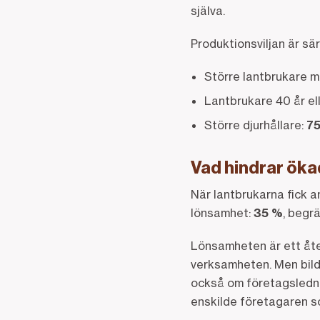
själva.
Produktionsviljan är sär
Större lantbrukare 
Lantbrukare 40 år el
Större djurhållare:
7
Vad hindrar öka
När lantbrukarna fick a
lönsamhet:
35 %
, begr
Lönsamheten är ett åter
verksamheten. Men bild
också om företagsledni
enskilde företagaren so