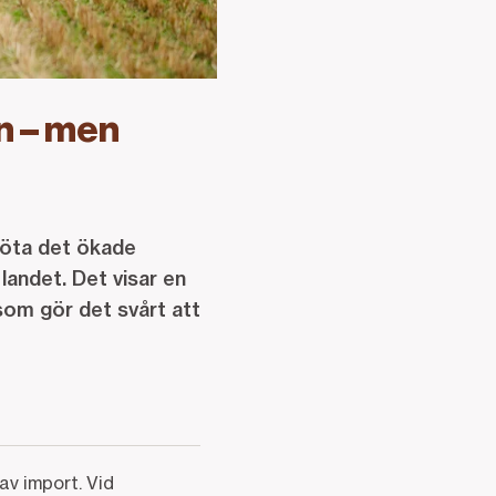
n – men
 möta det ökade
landet. Det visar en
som gör det svårt att
av import. Vid