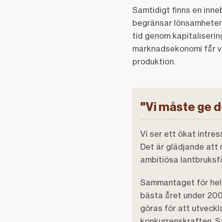
Samtidigt finns en inne
begränsar lönsamheten. 
tid genom kapitaliserin
marknadsekonomi får vi
produktion.
"Vi måste ge d
Vi ser ett ökat intre
Det är glädjande att 
ambitiösa lantbruksf
Sammantaget för hela
bästa året under 200
göras för att utveckl
konkurrenskraften. Så