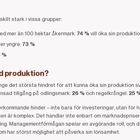
skilt stark i vissa grupper:
med mer än 100 hektar åkermark:
74 %
vill öka sin produkti
ler yngre:
73 %
5 %
d produktion?
nge det största hindret för att kunna öka sin produktion s
änsad tillgång på odlingsmark:
26 %
och regelkrångel:
25 
kommande hinder – inte bara för investeringar, utan för he
en är komplex. Det handlar inte enbart om marknadspriser 
ng. Managementförmågan spelar en avgörande roll, och de
m har störst möjlighet att påverka sin lönsamhet.