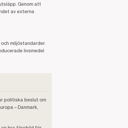
 utsläpp. Genom att
endet av externa
 och miljöstandarder.
roducerade livsmedel
ar politiska beslut om
 Europa – Danmark,
 en bra förebild för