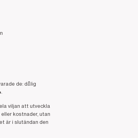
on
varade de: dålig
%
.
la viljan att utveckla
eller kostnader, utan
t är i slutändan den