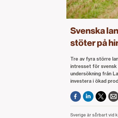
Svenska lan
stöter på h
Tre av fyra större l
intresset för svensk 
undersökning från La
investera i ökad prod
Sverige är sårbart vid 