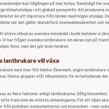
veranskedjor kan tillgången på mat hotas. Samtidigt har sv
åga klimatutsläpp i ett globalt perspektiv. Att producera
klimatet än att importera från länder med högre utsläpp. 
öme när det gäller djurvälfärd, livsmedelssäkerhet och mi
tt större utbud av svenska livsmedel i butik behöver vi öka
. Vi har frågat svenska lantbrukare om deras syn på fram
 viljan finns, men det gör även hindren.
 lantbrukare vill växa
tbrukare med över 100 hektar åkermark, yngre lantbrukare o
växa. Dessa grupper står tillsammans för en betydande del
s av flera faktorer, enligt lantbrukarna. Dålig lönsamhet,
 lyfts fram som de största utmaningarna. För att viljan sk
ser från politiken, konsumenterna och branschen – men ock