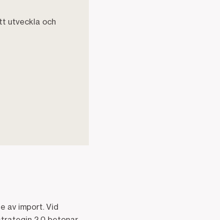
tt utveckla och
e av import. Vid
strategin 2.0 betonar