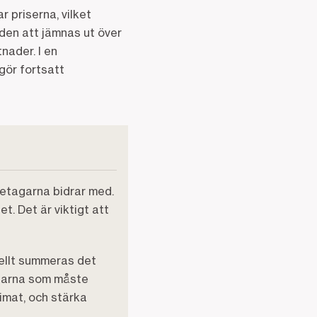
 priserna, vilket
den att jämnas ut över
nader. I en
gör fortsatt
retagarna bidrar med.
t. Det är viktigt att
ellt summeras det
ngarna som måste
limat, och stärka