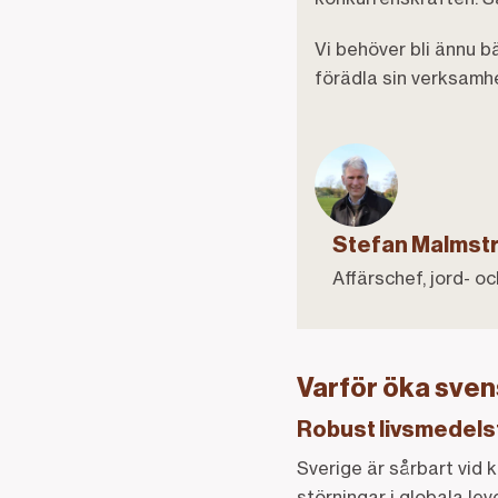
Vi behöver bli ännu b
förädla sin verksamhe
Stefan Malmst
Affärschef, jord- 
Varför öka sve
Robust livsmedels
Sverige är sårbart vid 
störningar i globala le