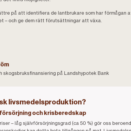
ättre på att identifiera de lantbrukare som har förmågan a
t – och ge dem rätt förutsättningar att växa.
röm
och skogsbruksfinansiering på Landshypotek Bank
nsk livsmedelsproduktion?
försörjning och krisberedskap
kriser – låg självförsörjningsgrad (ca 50 %) gör oss beroend
veranskedjor kan detta hota tillgången på mat. Livsmedels