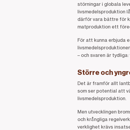
störningar i globala le
livsmedelsproduktion l
därför vara bättre för 
matproduktion ett föred
För att kunna erbjuda e
livsmedelsproduktionen
– och svaren är tydliga:
Större och yngre
Det är framför allt lan
som ser potential att 
livsmedelsproduktion.
Men utvecklingen bromsa
och krångliga regelverk
verklighet krävs insat