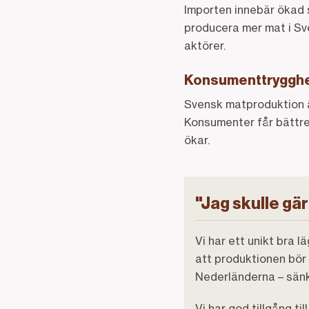
Importen innebär ökad s
producera mer mat i Sv
aktörer.
Konsumenttrygghet
Svensk matproduktion ä
Konsumenter får bättre
ökar.
"Jag skulle gär
Vi har ett unikt bra l
att produktionen bör 
Nederländerna – sänk
Vi har god tillgång t