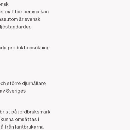
ensk
 mer mat här hemma kan
Dessutom är svensk
ljöstandarder.
tida produktionsökning
ch större djurhållare
 av Sveriges
 brist på jordbruksmark
a kunna omsättas i
så från lantbrukarna