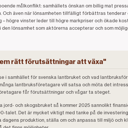
boende målkonflikt: samhällets önskan om billig mat pressar
Och även när lönsamheten tillfälligt förbättras tenderar 
g – högre vinster leder till högre markpriser och ökade kost
 den lönsamhet som aktörerna accepterar och som möjlig
em rätt förutsättningar att växa"
sse i samhället för svenska lantbruket och vad lantbruksfö
många lantbruksföretagare vill satsa och möta det intresse
öretagare får förutsättningar och vågar ta steget.
 jord- och skogsbruket så kommer 2025 sannolikt finansi
0-talet. Det är mycket viktigt med tanke på de investeri
a dagens produktion, ställa om och anpassa till miljö och k
 det finns möjligheter.