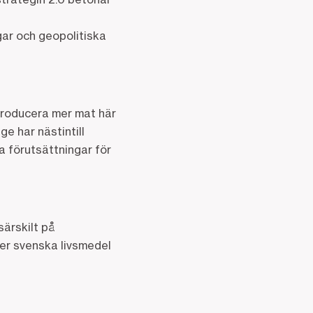
gar och geopolitiska
 producera mer mat här
e har nästintill
da förutsättningar för
särskilt på
ler svenska livsmedel