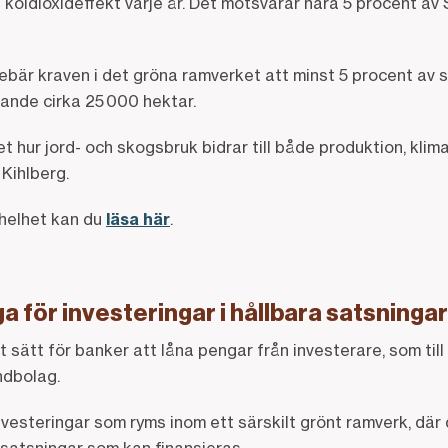
n koldioxideffekt varje år. Det motsvarar nära 5 procent av
nebär kraven i det gröna ramverket att minst 5 procent av
rande cirka 25 000 hektar.
 hur jord- och skogsbruk bidrar till både produktion, klim
 Kihlberg.
 helhet kan du
läsa här
.
 för investeringar i hållbara satsningar
tt sätt för banker att låna pengar från investerare, som til
ndbolag.
investeringar som ryms inom ett särskilt grönt ramverk, där 