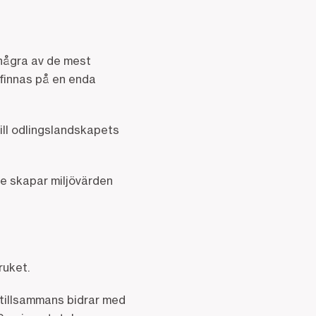
några av de mest
r finnas på en enda
ill odlingslandskapets
de skapar miljövärden
ruket.
tillsammans bidrar med