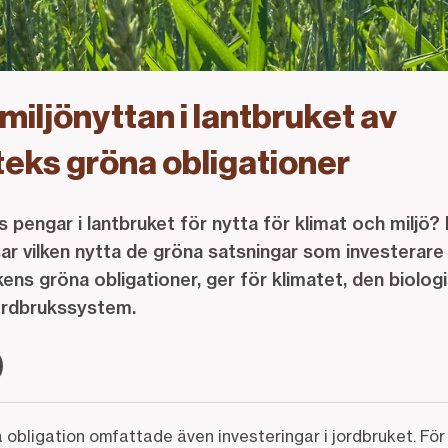
miljönyttan i lantbruket av
eks gröna obligationer
s pengar i lantbruket för nytta för klimat och milj
sar vilken nytta de gröna satsningar som investerare
ens gröna obligationer, ger för klimatet, den biolo
 jordbrukssystem.
obligation omfattade även investeringar i jordbruket. Fö