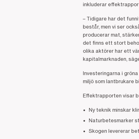
inkluderar effektrappor
– Tidigare har det funn
består, men vi ser ocks
producerar mat, stärker
det finns ett stort beho
olika aktörer har ett v
kapitalmarknaden, säge
Investeringarna i gröna
miljö som lantbrukare b
Effektrapporten visar 
Ny teknik minskar kl
Naturbetesmarker st
Skogen levererar be