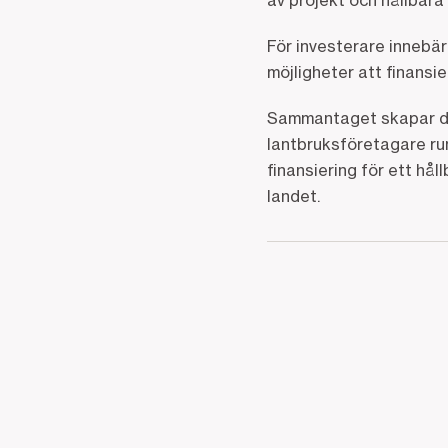
av projekt och hållbara
För investerare innebär
möjligheter att finansi
Sammantaget skapar det
lantbruksföretagare runt
finansiering för ett hål
landet.