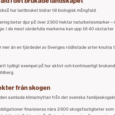
ald i det brukade landskapet
ckså hur lantbruket bidrar till biologisk mångfald.
ring betar djur på över 2 900 hektar naturbetesmarker – 
ige. I de mest värdefulla markerna kan upp till 40 växtarte
 mer än en fjärdedel av Sveriges rödlistade arter knutna t
.
tt tydligt exempel på hur aktivt och kontinuerligt brukan
ihlberg.
ekter från skogen
den samlade klimatnyttan från det svenska familjeskogsb
ligationer finansieras nära 2 600 skogsfastigheter som 