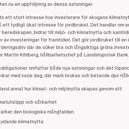
ten nu en uppföljning av dessa satsningar.
its ett stort intresse hos investerare för skogens klimatny
å ett tydligt ökat intresse för jordbruket. Det handlar om 
 beredskapen, bidrar till miljö- och klimatnytta och samtid
v av investeringar för framtiden. Det gör jordbruket till en
ärderingsdriv där de söker bra och långsiktiga gröna invest
r Martin Kihlberg, hållbarhetschef på Landshypotek Bank
 obligationer omfattar både nya satsningar och det löpand
idrar med varje dag, där mark brukas och betande djur hål
bland annat hur klimat- och miljönytta skapas genom att:
imatutsläpp och sårbarhet
ärker den biologiska mångfalden
tydande klimatnytta