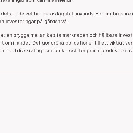
 satsningar som kan finansieras.
 det att de vet hur deras kapital används. För lantbrukare
era investeringar på gårdsnivå.
 en brygga mellan kapitalmarknaden och hållbara invest
 om i landet. Det gör gröna obligationer till ett viktigt ve
lbart och livskraftigt lantbruk – och för primärproduktion a