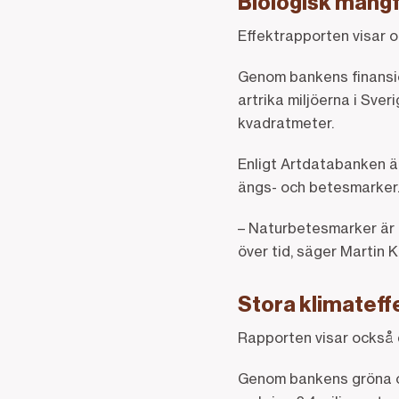
Biologisk mångf
Effektrapporten visar o
Genom bankens finansie
artrika miljöerna i Sver
kvadratmeter.
Enligt Artdatabanken är
ängs- och betesmarker
– Naturbetesmarker är e
över tid, säger Martin K
Stora klimateff
Rapporten visar också 
Genom bankens gröna ob