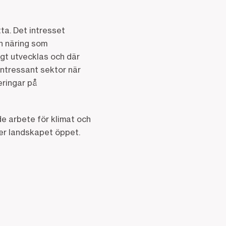
tta. Det intresset
en näring som
igt utvecklas och där
 intressant sektor när
eringar på
.
e arbete för klimat och
ler landskapet öppet.