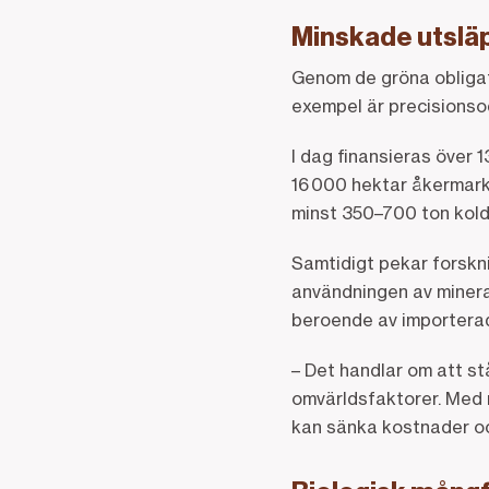
Minskade utslä
Genom de gröna obligati
exempel är precisionso
I dag finansieras över
16 000 hektar åkermark
minst 350–700 ton kold
Samtidigt pekar forskni
användningen av minera
beroende av importerad
– Det handlar om att s
omvärldsfaktorer. Med m
kan sänka kostnader oc