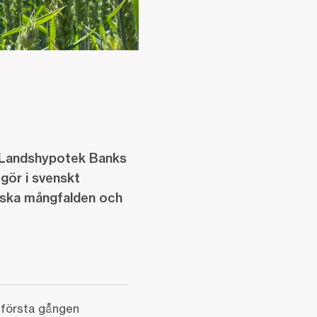
ö? Landshypotek Banks
 gör i svenskt
giska mångfalden och
r första gången