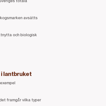
 Sveriges totala
 skogsmarken avsätts
atnytta och biologisk
 i lantbruket
l exempel
det framgår vilka typer