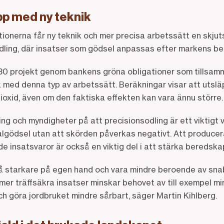
pp med ny teknik
onerna får ny teknik och mer precisa arbetssätt en skjuts 
dling, där insatser som gödsel anpassas efter markens be
 130 projekt genom bankens gröna obligationer som tillsam
 med denna typ av arbetssätt. Beräkningar visar att utsl
ioxid, även om den faktiska effekten kan vara ännu större
ng och myndigheter på att precisionsodling är ett viktigt 
lgödsel utan att skörden påverkas negativt. Att produce
e insatsvaror är också en viktig del i att stärka beredsk
tå starkare på egen hand och vara mindre beroende av sna
er träffsäkra insatser minskar behovet av till exempel mi
h göra jordbruket mindre sårbart, säger Martin Kihlberg.