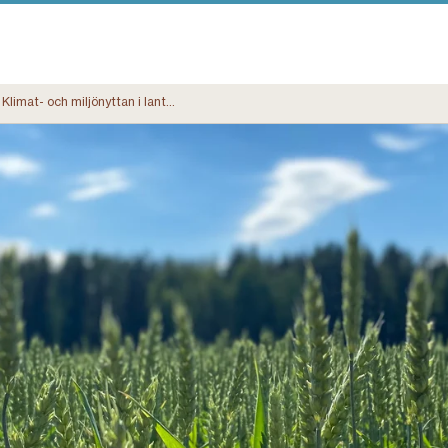
Klimat- och miljönyttan i lantbruket av Landshypoteks gröna obligationer