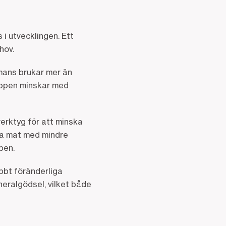
i utvecklingen. Ett
hov.
mans brukar mer än
äppen minskar med
.
verktyg för att minska
ra mat med mindre
apen.
bbt föränderliga
neralgödsel, vilket både