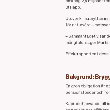
omkring 2,4 miljoner to
utsläpp.
Utöver klimatnyttan in
för naturvård – motsva
– Sammantaget visar det
mångfald, säger Martin
Effektrapporten i dess
Bakgrund: Brygga
En grön obligation är e
pensionsfonder och fo
Kapitalet används till 