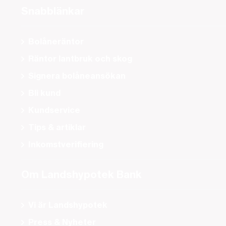
Snabblänkar
Bolåneräntor
Räntor lantbruk och skog
Signera bolåneansökan
Bli kund
Kundservice
Tips & artiklar
Inkomstverifiering
Om Landshypotek Bank
Vi är Landshypotek
Press & Nyheter