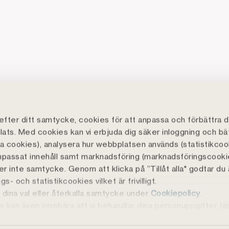
fter ditt samtycke, cookies för att anpassa och förbättra d
ats. Med cookies kan vi erbjuda dig säker inloggning och bä
lla cookies), analysera hur webbplatsen används (statistikcoo
npassat innehåll samt marknadsföring (marknadsföringscooki
r inte samtycke. Genom att klicka på ”Tillåt alla" godtar du
s- och statistikcookies vilket är frivilligt.
 dina val eller återkalla samtycke under
Cookiepolicy
.
ill bidra till ett rikare liv i hela landet. Allt sedan 1836 har vi finansierat lan
 kan även innebära att vi behandlar dina personuppgifter, l
 erbjuder vi även bolån och sparande.
y
.