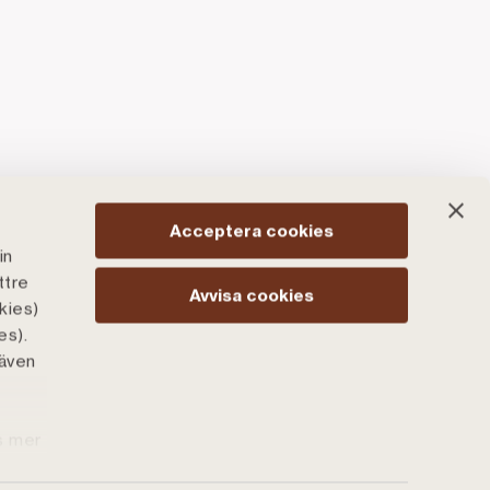
Acceptera cookies
in
ttre
Avvisa cookies
kies)
es).
 även
tbruk och
äs mer