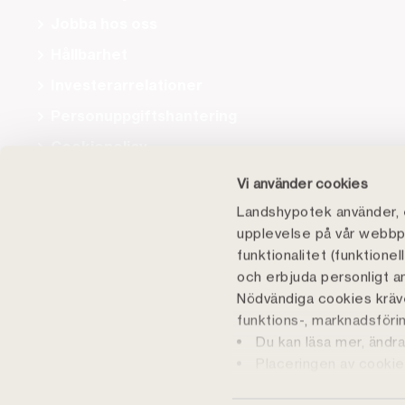
Jobba hos oss
Hållbarhet
Investerarrelationer
Personuppgiftshantering
Cookiepolicy
Tillgänglighet
Vi använder cookies
Landshypotek använder, e
upplevelse på vår webbpl
funktionalitet (funktione
och erbjuda personligt a
Nödvändiga cookies kräve
funktions-, marknadsföring
Du kan läsa mer, ändra
Landshypotek Bank v
Placeringen av cookies
skogsägande. Idag
i vår
personuppgiftspolic