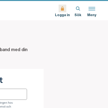
Sök
Meny
Logga in
mband med din