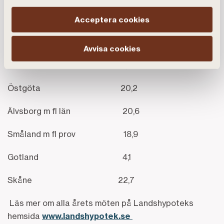
Mälarprovinserna 21,3
Acceptera cookies
Wermland 7,9
Avvisa cookies
Örebro 8,1
Östgöta 20,2
Älvsborg m fl län 20,6
Småland m fl prov 18,9
Gotland 4,1
Skåne 22,7
Läs mer om alla årets möten på Landshypoteks
hemsida
www.landshypotek.se