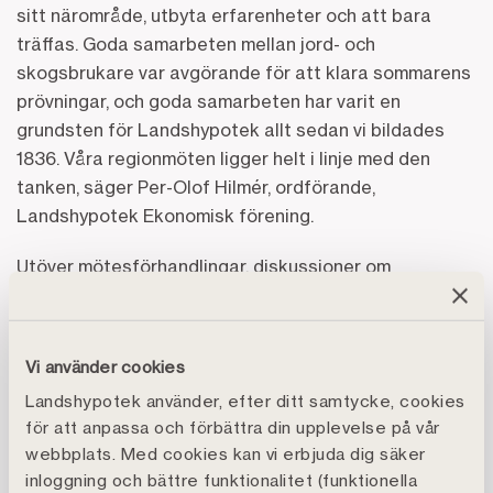
sitt närområde, utbyta erfarenheter och att bara
träffas. Goda samarbeten mellan jord- och
skogsbrukare var avgörande för att klara sommarens
prövningar, och goda samarbeten har varit en
grundsten för Landshypotek allt sedan vi bildades
1836. Våra regionmöten ligger helt i linje med den
tanken, säger Per-Olof Hilmér, ordförande,
Landshypotek Ekonomisk förening.
Utöver mötesförhandlingar, diskussioner om
verksamhetens kärnfrågor och förslag till utdelning
till sina medlemmar, som för region Småland föreslås
bli 18,9 miljoner kr, ges det på lördag även tillfälle att
Vi använder cookies
lyssna till bland andra regionordförande Ingrid
Landshypotek använder, efter ditt samtycke, cookies
Johansson, Per Lindblad som är VD i Landshypotek
för att anpassa och förbättra din upplevelse på vår
Bank, och entreprenören Stefan Stolt som gick från
webbplats. Med cookies kan vi erbjuda dig säker
att vara grisbonde i Junsele till att bli växtodlare i
inloggning och bättre funktionalitet (funktionella