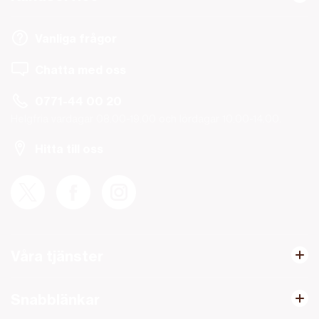
Vanliga frågor
Chatta med oss
0771-44 00 20
Helgfria vardagar 08.00-19.00 och lördagar 10.00-14.00.
Hitta till oss
Våra tjänster
Snabblänkar