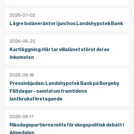
Lägre bolåneräntor i juni hos Landshypotek Bank
2026-07-02
Lägre bolåneräntor i juni hos Landshypotek Bank
Kartläggning: Här tar villalånet störst del av inkomst
2026-06-25
Kartläggning: Här tar villalånet störst del av
inkomsten
Pressinbjudan: Landshypotek Bank på Borgeby Fältd
2026-06-18
Pressinbjudan: Landshypotek Bank på Borgeby
Fältdagar – samtal om framtidens
lantbruksföretagande
Riksdagspartierna möts för skogspolitisk debatt i A
2026-06-17
Riksdagspartierna möts för skogspolitisk debatt i
Almedalen