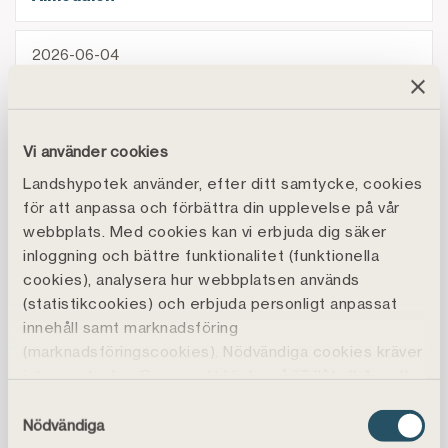
8 av 10 lantbrukare oroar sig för Sveriges matbered
2026-06-04
8 av 10 lantbrukare oroar sig för Sveriges
matberedskap – hinder i markanvändning pekas
ut
Vi använder cookies
Stabila bolåneräntor i maj hos Landshypotek Bank
Landshypotek använder, efter ditt samtycke, cookies
2026-06-04
för att anpassa och förbättra din upplevelse på vår
Stabila bolåneräntor i maj hos Landshypotek
webbplats. Med cookies kan vi erbjuda dig säker
Bank
inloggning och bättre funktionalitet (funktionella
cookies), analysera hur webbplatsen används
Landshypotek sänker samtliga bolåneräntor
(statistikcookies) och erbjuda personligt anpassat
2026-06-03
innehåll samt marknadsföring
Landshypotek sänker samtliga bolåneräntor
(marknadsföringscookies). Nödvändiga cookies kräver
inte samtycke. Genom att klicka på ”Tillåt alla" godtar
Landshypotek Bank inleder samarbete med Lånekoll
2026-05-26
du även funktions-, marknadsförings- och
Samtyckesval
Landshypotek Bank inleder samarbete med
statistikcookies vilket är frivilligt.
Nödvändiga
Du kan läsa mer, ändra dina val eller återkalla
Lånekoll