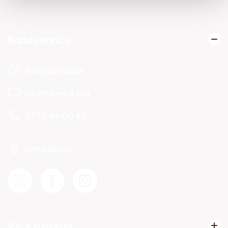
Kundservice
Vanliga frågor
Chatta med oss
0771-44 00 20
Helgfria vardagar 08.00-19.00 och lördagar 10.00-14.00.
Hitta till oss
Våra tjänster