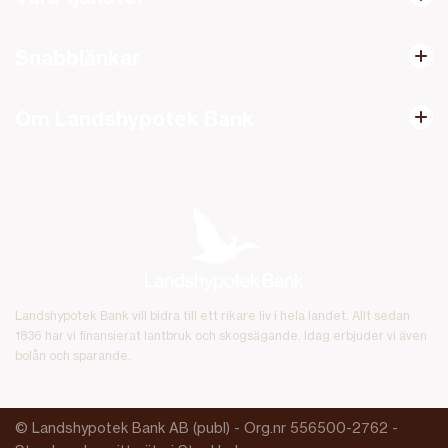
Snabblänkar
Om Landshypotek Bank
Landshypotek Bank vill bidra till ett rikare liv i hela landet. Allt sedan
1836 har vi finansierat lantbruk och skogsägande. Idag erbjuder vi även
bolån och sparande.
© Landshypotek Bank AB (publ) - Org.nr 556500-2762 -