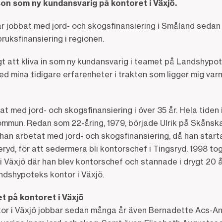
on som ny kundansvarig på kontoret i Växjö.
ar jobbat med jord- och skogsfinansiering i Småland sedan
ruksfinansiering i regionen.
igt att kliva in som ny kundansvarig i teamet på Landshypot
ed mina tidigare erfarenheter i trakten som ligger mig var
at med jord- och skogsfinansiering i över 35 år. Hela tiden
ommun. Redan som 22-åring, 1979, började Ulrik på Skånsk
 han arbetat med jord- och skogsfinansiering, då han star
yd, för att sedermera bli kontorschef i Tingsryd. 1998 tog Ul
 Växjö där han blev kontorschef och stannade i drygt 20 å
ndshypoteks kontor i Växjö.
t på kontoret i Växjö
r i Växjö jobbar sedan många år även Bernadette Acs-An