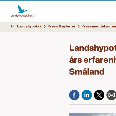
Om Landshypotek
Press & nyheter
Pressmeddelanden
Landshypote
års erfarenh
Småland