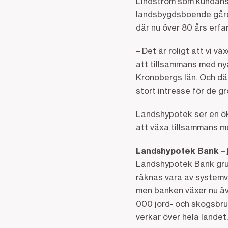
Lindström som kundansv
landsbygdsboende gård 
där nu över 80 års erfa
– Det är roligt att vi v
att tillsammans med nya
Kronobergs län. Och dä
stort intresse för de g
Landshypotek ser en ök
att växa tillsammans m
Landshypotek Bank – 
Landshypotek Bank grund
räknas vara av systemvi
men banken växer nu äv
000 jord- och skogsbru
verkar över hela landet.