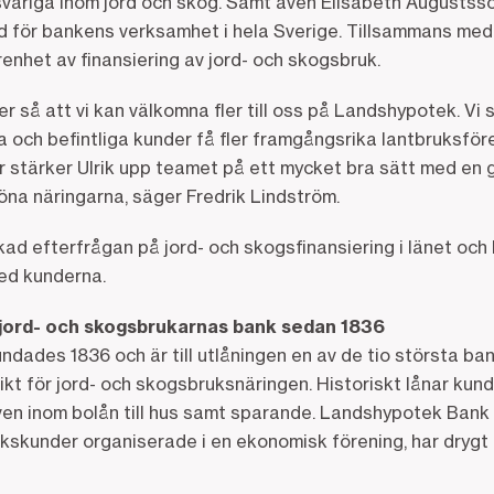
ariga inom jord och skog. Samt även Elisabeth Augustsso
för bankens verksamhet i hela Sverige. Tillsammans med 
renhet av finansiering av jord- och skogsbruk.
äxer så att vi kan välkomna fler till oss på Landshypotek. Vi
 och befintliga kunder få fler framgångsrika lantbruksföre
r stärker Ulrik upp teamet på ett mycket bra sätt med en
röna näringarna, säger Fredrik Lindström.
ad efterfrågan på jord- och skogsfinansiering i länet och
ed kunderna.
jord- och skogsbrukarnas bank sedan 1836
ades 1836 och är till utlåningen en av de tio största ba
kt för jord- och skogsbruksnäringen. Historiskt lånar kunde
en inom bolån till hus samt sparande. Landshypotek Bank 
kskunder organiserade i en ekonomisk förening, har dryg