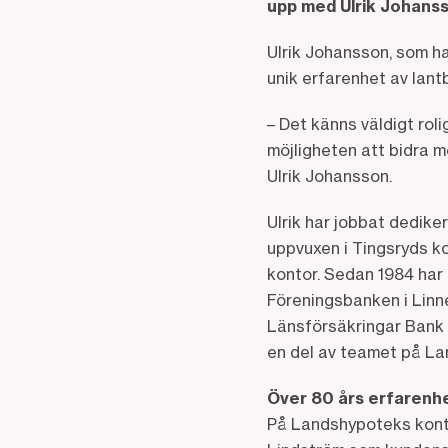
upp med Ulrik Johanss
Ulrik Johansson, som h
unik erfarenhet av lantb
– Det känns väldigt rol
möjligheten att bidra m
Ulrik Johansson.
Ulrik har jobbat dediker
uppvuxen i Tingsryds k
kontor. Sedan 1984 har
Föreningsbanken i Linner
Länsförsäkringar Bank i
en del av teamet på La
Över 80 års erfarenhe
På Landshypoteks konto