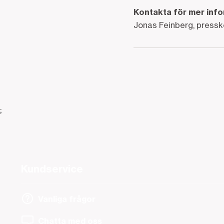
Kontakta för mer inf
Jonas Feinberg, press
;
Kundservice
Vanliga frågor
Chatta med oss