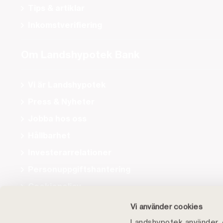
Tips & artiklar
Inkomstverifiering
Om Landshypotek Bank
Vi är Landshypotek
Press & Nyheter
Jobba hos oss
Hållbarhet
Investerarrelationer
Personuppgiftshantering
Cookiepolicy
Tillgänglighet
Vi använder cookies
Landshypotek använder, e