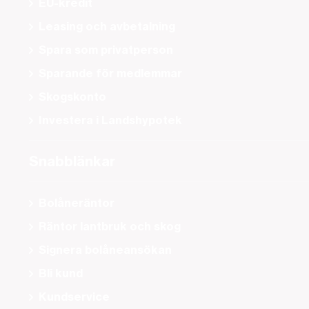
EU-kredit
Leasing och avbetalning
Spara som privatperson
Sparande för medlemmar
Skogskonto
Investera i Landshypotek
Snabblänkar
Bolåneräntor
Räntor lantbruk och skog
Signera bolåneansökan
Bli kund
Kundservice