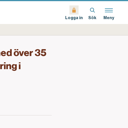
Sök
Meny
Logga in
med över 35
ing i