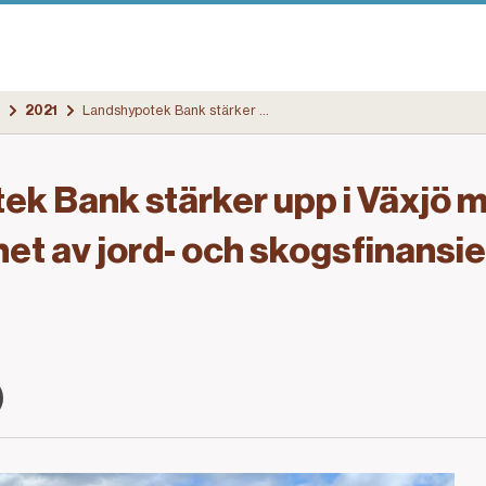
2021
Landshypotek Bank stärker upp i Växjö med över 35 års erfarenhet av jord- och skogsfinansiering i Småland
k Bank stärker upp i Växjö 
et av jord- och skogsfinansier