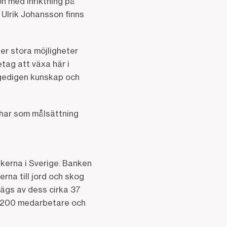
n med inriktning på
Ulrik Johansson finns
 ser stora möjligheter
tag att växa här i
 gedigen kunskap och
 har som målsättning
nkerna i Sverige. Banken
rna till jord och skog
ägs av dess cirka 37
t 200 medarbetare och