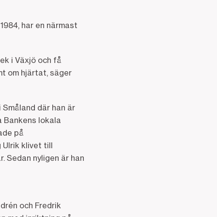
 1984, har en närmast
ek i Växjö och få
mt om hjärtat, säger
 i Småland där han är
a Bankens lokala
tade på
rik klivet till
r. Sedan nyligen är han
drén och Fredrik