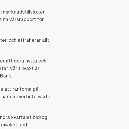
n marknadstillväxten
s halvårsrapport för
er, och attraherar allt
er att göra nytta och
er. Vår tillväxt är
 Bank.
s att räntorna på
 har därmed inte växt i
andra kvartalet bidrog
tt mycket god