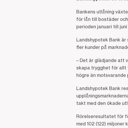
Bankens utlåning växte
för lån till bostäder o
perioden januari till ju
Landshypotek Bank är sp
fler kunder på markna
– Det är glädjande att 
skapa trygghet för allt f
högre än motsvarande p
Landshypotek Bank resu
upplåningsmarknaderna h
takt med den ökade utl
Rörelseresultatet för fö
med 102 (122) miljoner 