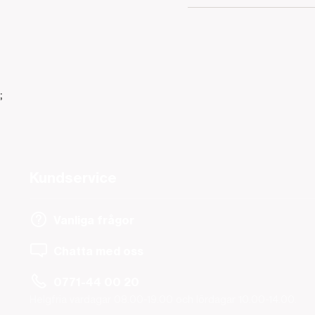
;
Kundservice
Vanliga frågor
Chatta med oss
0771-44 00 20
Helgfria vardagar 08.00-19.00 och lördagar 10.00-14.00.