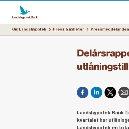
Om Landshypotek
Press & nyheter
Pressmeddelanden
Delårsrapp
utlåningstil
Landshypotek Bank fort
kvartalet har utlånin
Landshypotek en total