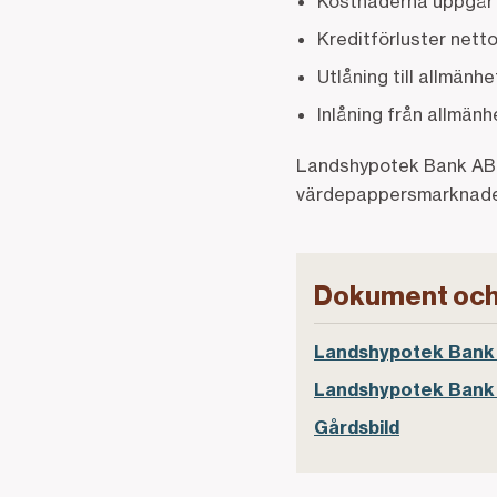
Kostnaderna uppgår ti
Kreditförluster nett
Utlåning till allmänhe
Inlåning från allmänhe
Landshypotek Bank AB s
värdepappersmarknaden.
Dokument och
Landshypotek Bank 
Landshypotek Bank 
Gårdsbild