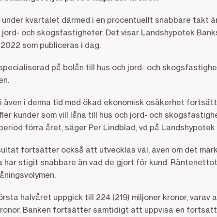
 under kvartalet därmed i en procentuellt snabbare takt ä
ch jord- och skogsfastigheter. Det visar Landshypotek Bank
ni 2022 som publiceras i dag.
ecialiserad på bolån till hus och jord- och skogsfastighet
den.
vi även i denna tid med ökad ekonomisk osäkerhet fortsätt
ler kunder som vill låna till hus och jord- och skogsfastighet
eriod förra året, säger Per Lindblad, vd på Landshypotek
ltat fortsätter också att utvecklas väl, även om det märk
ar stigit snabbare än vad de gjort för kund. Räntenettot
åningsvolymen.
rsta halvåret uppgick till 224 (219) miljoner kronor, varav 
kronor. Banken fortsätter samtidigt att uppvisa en fortsa