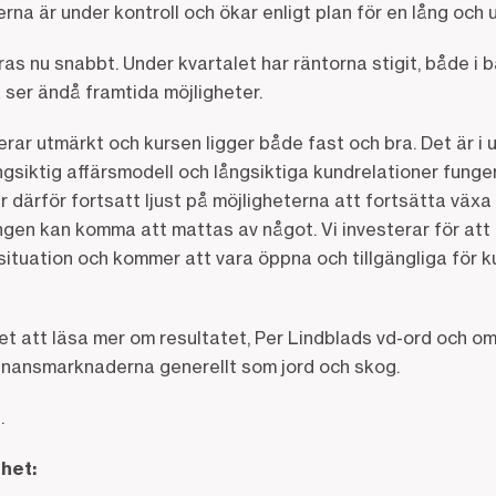
rna är under kontroll och ökar enligt plan för en lång och ut
s nu snabbt. Under kvartalet har räntorna stigit, både i
 ser ändå framtida möjligheter.
erar utmärkt och kursen ligger både fast och bra. Det är i
ngsiktig affärsmodell och långsiktiga kundrelationer fung
r därför fortsatt ljust på möjligheterna att fortsätta växa 
ngen kan komma att mattas av något. Vi investerar för att 
l situation och kommer att vara öppna och tillgängliga för 
et att läsa mer om resultatet, Per Lindblads vd-ord och om
finansmarknaderna generellt som jord och skog.
.
thet: