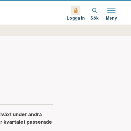
Sök
Meny
Logga in
llväxt under andra
er kvartalet passerade