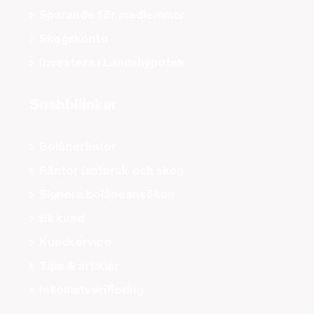
Sparande för medlemmar
Skogskonto
Investera i Landshypotek
Snabblänkar
Bolåneräntor
Räntor lantbruk och skog
Signera bolåneansökan
Bli kund
Kundservice
Tips & artiklar
Inkomstverifiering