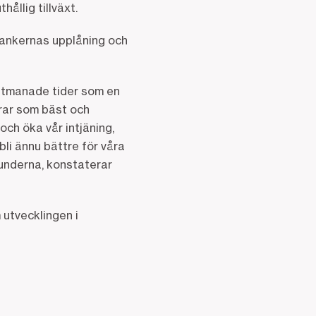
hållig tillväxt.
 bankernas upplåning och
 utmanade tider som en
erar som bäst och
och öka vår intjäning,
bli ännu bättre för våra
kunderna, konstaterar
 utvecklingen i