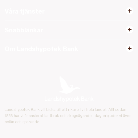
Våra tjänster
Snabblänkar
Om Landshypotek Bank
Landshypotek Bank vill bidra till ett rikare liv i hela landet. Allt sedan
1836 har vi finansierat lantbruk och skogsägande. Idag erbjuder vi även
bolån och sparande.