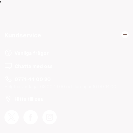
Kundservice
Vanliga frågor
Chatta med oss
0771-44 00 20
Helgfria vardagar 08.00-19.00 och lördagar 10.00-14.00.
Hitta till oss