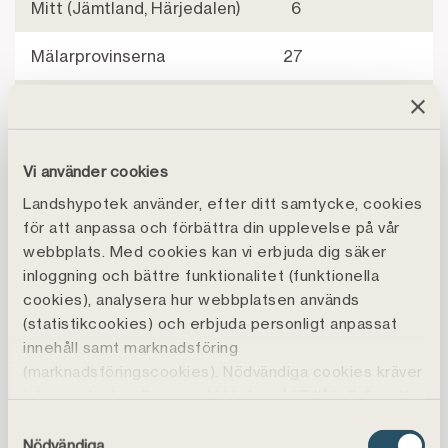
Mitt (Jämtland, Härjedalen)
6
Mälarprovinserna
27
Norr (Norrbotten,
4
Västerbotten)
Vi använder cookies
Skåne
30
Landshypotek använder, efter ditt samtycke, cookies
Småland m.fl. provinser
26
för att anpassa och förbättra din upplevelse på vår
webbplats. Med cookies kan vi erbjuda dig säker
Väst
10
inloggning och bättre funktionalitet (funktionella
cookies), analysera hur webbplatsen används
Wermland
25
(statistikcookies) och erbjuda personligt anpassat
innehåll samt marknadsföring
Örebro
11
(marknadsföringscookies). Nödvändiga cookies kräver
inte samtycke. Genom att klicka på ”Tillåt alla" godtar
Östgöta
29
du även funktions-, marknadsförings- och
Samtyckesval
statistikcookies vilket är frivilligt.
Nödvändiga