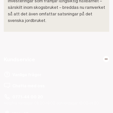
investeringar som främjar långsiktig hållbarhet –
särskilt inom skogsbruket – breddas nu ramverket
så att det även omfattar satsningar på det
svenska jordbruket.
Kundservice
Vanliga frågor
Chatta med oss
0771-44 00 20
Helgfria vardagar 08.00-19.00 och lördagar 10.00-14.00.