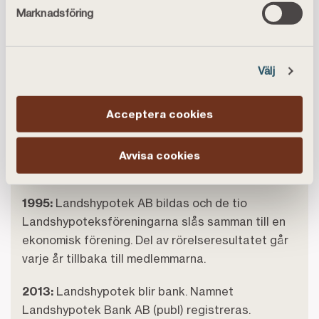
möjlighet att ge ut obligationer.
Marknadsföring
1970:
Hypoteksföreningarna får möjlighet att
förmedla lån upp till 75 procent av
Välj
fastighetsvärderingen.
Acceptera cookies
1986:
Obligationsmarknaden avregleras och
obligationer med kortare löptid introduceras.
Avregleringen innebär bland annat ökad
Avvisa cookies
konkurrens.
1995:
Landshypotek AB bildas och de tio
Landshypoteksföreningarna slås samman till en
ekonomisk förening. Del av rörelseresultatet går
varje år tillbaka till medlemmarna.
2013:
Landshypotek blir bank. Namnet
Landshypotek Bank AB (publ) registreras.