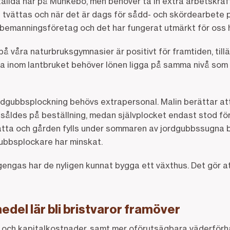
tällda här på Munkebo, men behöver ta in extra arbetskraf
a tvättas och när det är dags för sådd- och skördearbete på
 bemanningsföretag och det har fungerat utmärkt för oss hi
på våra naturbruksgymnasier är positivt för framtiden, till
eta inom lantbruket behöver lönen ligga på samma nivå som
dgubbsplockning behövs extrapersonal. Malin berättar at
såldes på beställning, medan självplocket endast stod för
atta och gården fylls under sommaren av jordgubbssugna 
gubbsplockare har minskat.
gengas har de nyligen kunnat bygga ett växthus. Det gör 
edel lär bli bristvaror framöver
 och kapitalkostnader, samt mer oförutsägbara väderförhål