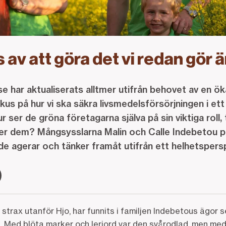
 av att göra det vi redan gör 
e har aktualiserats alltmer utifrån behovet av en ö
okus på hur vi ska säkra livsmedelsförsörjningen i ett
 ser de gröna företagarna själva på sin viktiga roll,
ter dem? Mångsysslarna Malin och Calle Indebetou 
 de agerar och tänker framåt utifrån ett helhetspe
trax utanför Hjo, har funnits i familjen Indebetous ägor 
n. Med blöta marker och lerjord var den svårodlad, men me