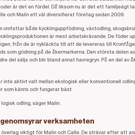
er är det en fördel. Då liksom nu är det ett familjeägt l
lle och Malin ett väl diversifierat företag sedan 2009.
 omfattar både kycklinguppfödning, växtodling, skogsbru
ycklingsproduktionen är mest arbetskrävande. De föder upp
igen, från de är nykläckta till att de levereras till Kronfåg
nds som gödning på de åkermarkerna. Den största delen 
indre del säljs och blir bland annat havregryn. På en del a
inte aktivt valt mellan ekologisk eller konventionell odling
r som känns och fungerar bäst.
 logisk odling, säger Malin.
k genomsyrar verksamheten
överlag viktigt för Malin och Calle. De strävar efter att