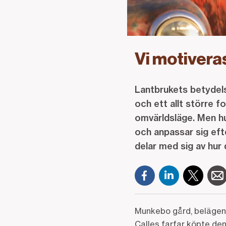
Vi motiveras
Lantbrukets betydels
och ett allt större f
omvärldsläge. Men hur
och anpassar sig ef
delar med sig av hur
Munkebo gård, belägen s
Calles farfar köpte de