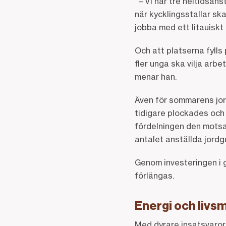
– Vi har tre heltidsans
när kycklingsstallar sk
jobba med ett litauiskt
Och att platserna fylls 
fler unga ska vilja arb
menar han.
Även för sommarens jor
tidigare plockades och 
fördelningen den mots
antalet anställda jord
Genom investeringen i 
förlängas.
Energi och livsm
Med dyrare insatsvaror