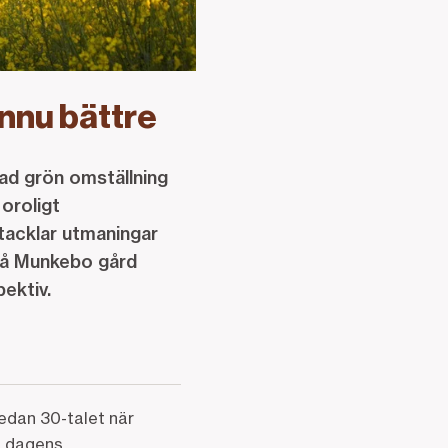
ännu bättre
kad grön omställning
 oroligt
 tacklar utmaningar
på Munkebo gård
rspektiv.
sedan 30-talet när
d dagens