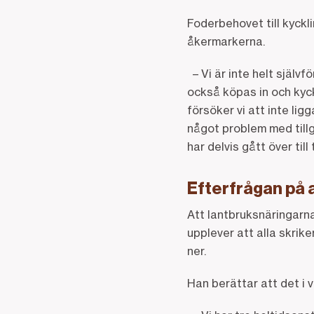
Foderbehovet till kyck
åkermarkerna.
– Vi är inte helt självf
också köpas in och kyck
försöker vi att inte li
något problem med tillg
har delvis gått över till 
Efterfrågan på a
Att lantbruksnäringarna 
upplever att alla skrike
ner.
Han berättar att det i va