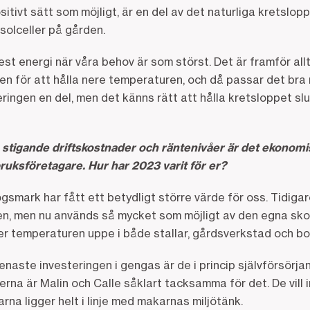
sitivt sätt som möjligt, är en del av det naturliga kretslopp
solceller på gården.
t energi när våra behov är som störst. Det är framför all
n för att hålla nere temperaturen, och då passar det bra 
ringen en del, men det känns rätt att hålla kretsloppet sl
stigande driftskostnader och räntenivåer är det ekonomis
ruksföretagare. Hur har 2023 varit för er?
mark har fått ett betydligt större värde för oss. Tidigar
en, men nu används så mycket som möjligt av den egna sko
er temperaturen uppe i både stallar, gårdsverkstad och bo
aste investeringen i gengas är de i princip självförsörja
erna är Malin och Calle såklart tacksamma för det. De vill i
rna ligger helt i linje med makarnas miljötänk.