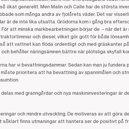
så ökat generellt. Men Malin och Calle har de största inv
abbade som många andra av fjolårets väder. Det var visserlig
ordar är de inte lika utsatta. Grödorna kom i gång bra efter
 För att minska markbearbetningen börjar de – när det är m
traktortimmar och diesel, vilket gör gott för både lönsamh
 så att vattnet kan flöda ordentligt och med gräskanter 
p och behåller näringsämnen bättre när plötsliga skyfall k
rna har vi bevattningsdammar. Sedan kan man ju fundera på
 måste prioritera att ha bevattning av spannmålen och str
nsumtion.
 delas med granngårdar och nya maskininvesteringar är de
teringar och mindre utveckling. De motiveras av att göra d
 såklart finns utmaningar att hantera ser de positivt på f