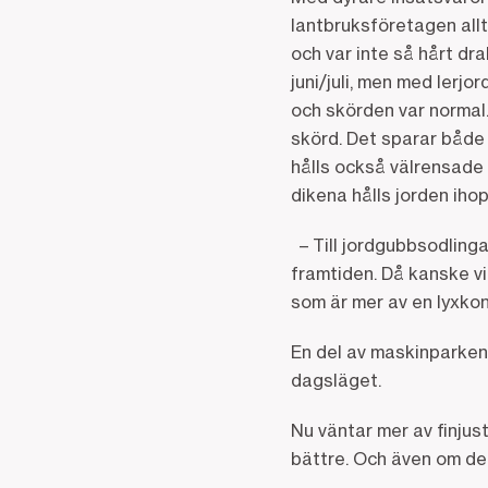
lantbruksföretagen allt
och var inte så hårt dr
juni/juli, men med lerj
och skörden var normal.
skörd. Det sparar både 
hålls också välrensade
dikena hålls jorden iho
– Till jordgubbsodlinga
framtiden. Då kanske vi
som är mer av en lyxko
En del av maskinparken
dagsläget.
Nu väntar mer av finjus
bättre. Och även om det