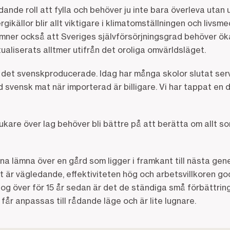
ande roll att fylla och behöver ju inte bara överleva utan 
rgikällor blir allt viktigare i klimatomställningen och livsme
ämner också att Sveriges självförsörjningsgrad behöver ök
aliserats alltmer utifrån det oroliga omvärldsläget.
a det svenskproducerade. Idag har många skolor slutat ser
vensk mat när importerad är billigare. Vi har tappat en d
tbrukare över lag behöver bli bättre på att berätta om allt 
na lämna över en gård som ligger i framkant till nästa gene
 är vägledande, effektiviteten hög och arbetsvillkoren go
og över för 15 år sedan är det de ständiga små förbättrin
får anpassas till rådande läge och är lite lugnare.