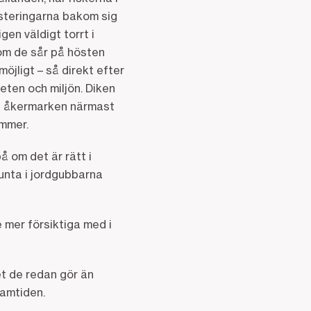
esteringarna bakom sig
en väldigt torrt i
som de sår på hösten
öjligt – så direkt efter
eten och miljön. Diken
på åkermarken närmast
ommer.
 om det är rätt i
unta i jordgubbarna
 mer försiktiga med i
et de redan gör än
ramtiden.