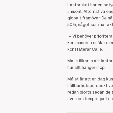
Lantbruket har en betyd
unisont. Alternativa ene
globalt framöver. De n
50%, något som har aktu
– Vi behöver prioriter
kommunerna snålar med s
konstaterar Calle.
Malin flikar in att lan
hur allt hänger ihop.
Målet är att en dag kun
hållbarhetsperspektivet
redan gjorts sedan de t
även om tempot just nu 