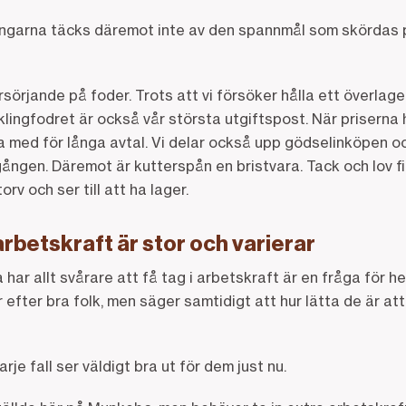
lingarna täcks däremot inte av den spannmål som skördas
örsörjande på foder. Trots att vi försöker hålla ett överla
lingfodret är också vår största utgiftspost. När priserna h
gga med för långa avtal. Vi delar också upp gödselinköpen o
ången. Däremot är kutterspån en bristvara. Tack och lov fin
torv och ser till att ha lager.
rbetskraft är stor och varierar
har allt svårare att få tag i arbetskraft är en fråga för h
r efter bra folk, men säger samtidigt att hur lätta de är att
rje fall ser väldigt bra ut för dem just nu.