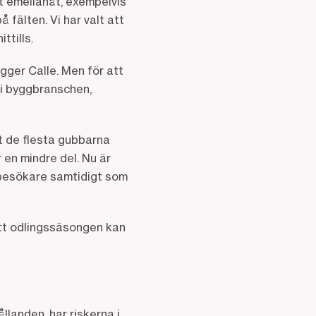
t emellanåt, exempelvis
 fälten. Vi har valt att
ttills.
ägger Calle. Men för att
 i byggbranschen,
t de flesta gubbarna
 en mindre del. Nu är
besökare samtidigt som
att odlingssäsongen kan
landen, har riskerna i