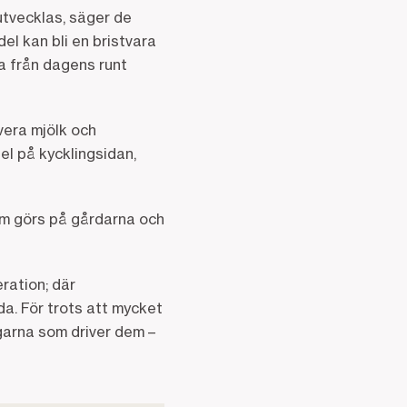
utvecklas, säger de
del kan bli en bristvara
a från dagens runt
vera mjölk och
el på kycklingsidan,
som görs på gårdarna och
ration; där
da. För trots att mycket
garna som driver dem –