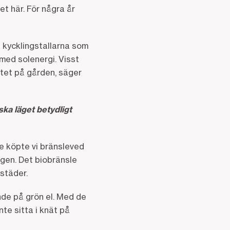
et här. För några år
t kycklingstallarna som
med solenergi. Visst
utet på gården, säger
ka läget betydligt
e köpte vi bränsleved
gen. Det biobränsle
städer.
nde på grön el. Med de
nte sitta i knät på