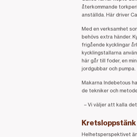
återkommande torkperiod
anställda. Här driver Ca
Med en verksamhet som
behövs extra händer. K
frigående kycklingar årl
kycklingstallarna anvä
här går till foder, en m
jordgubbar och pumpa.
Makarna Indebetous har 
de tekniker och metode
– Vi väljer att kalla det
Kretsloppstän
Helhetsperspektivet är 