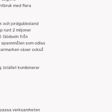
antbruk med flera
k och jordgubbsland
 runt 2 miljoner
el. Gödseln från
av spannmålen som odlas
v åkermarken växer också
. Istället kombinerar
 anpassa verksamheten