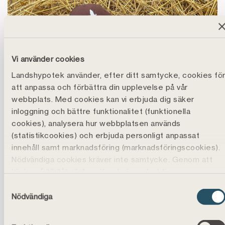
Vi använder cookies
Landshypotek använder, efter ditt samtycke, cookies fö
att anpassa och förbättra din upplevelse på vår
webbplats. Med cookies kan vi erbjuda dig säker
inloggning och bättre funktionalitet (funktionella
cookies), analysera hur webbplatsen används
(statistikcookies) och erbjuda personligt anpassat
innehåll samt marknadsföring (marknadsföringscookies).
Nödvändiga cookies kräver inte samtycke. Genom att
Vallskörden ser bra ut i Norrbotten, hälsar Hulda
klicka på ”Tillåt alla" godtar du även funktions-,
Wirsén från gården i Överkalix. De är halvvägs i
marknadsförings- och statistikcookies vilket är frivilligt.
Samtyckesval
tredjeskörden och det ser ut att bli bra volym och
Du kan läsa mer, ändra dina val eller återkalla
Nödvändiga
kvalitet. Regnet hänger i luften, så de hoppas på så
samtycke under
Cookiepolicy
.
Placeringen av cookies kan även innebära att vi
mycket uppehåll som möjligt framöver så det inte blir