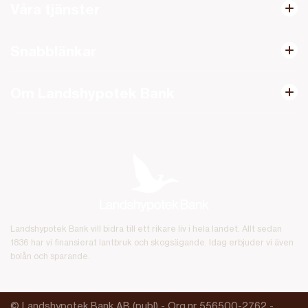
Våra tjänster
Snabblänkar
Om Landshypotek Bank
Landshypotek Bank vill bidra till ett rikare liv i hela landet. Allt sedan
1836 har vi finansierat lantbruk och skogsägande. Idag erbjuder vi även
bolån och sparande.
© Landshypotek Bank AB (publ) - Org.nr 556500-2762 -