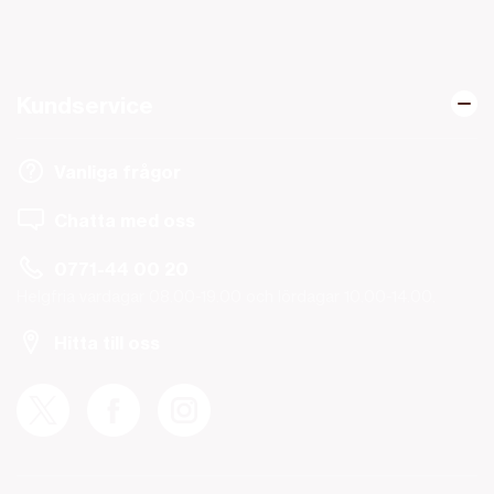
Kundservice
Vanliga frågor
Chatta med oss
0771-44 00 20
Helgfria vardagar 08.00-19.00 och lördagar 10.00-14.00.
Hitta till oss