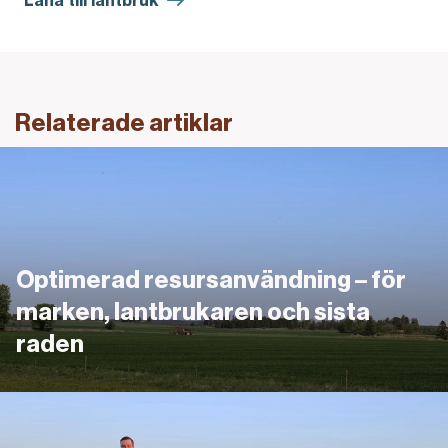
Relaterade artiklar
Länk
Optimerad resursanvändning – för
marken, lantbrukaren och sista
raden
Ett annorlunda generationsskifte