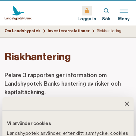
Sök
Meny
Logga in
Om Landshypotek
Investerarrelationer
Riskhantering
Riskhantering
Pelare 3 rapporten ger information om
Landshypotek Banks hantering av risker och
kapitaltäckning.
Pelare 3 rapporten 2025
Pelare 3 rapporten finns att ladda hem i
EBA:s
Vi använder cookies
Official Data and Templates Visualisation
Landshypotek använder, efter ditt samtycke, cookies