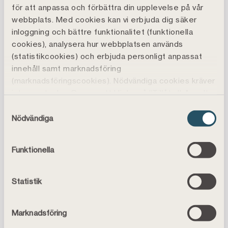
för att anpassa och förbättra din upplevelse på vår
För tidigare års Pelare 3 rapporter, se
arkivet
webbplats. Med cookies kan vi erbjuda dig säker
inloggning och bättre funktionalitet (funktionella
cookies), analysera hur webbplatsen används
(statistikcookies) och erbjuda personligt anpassat
innehåll samt marknadsföring
Kundservice
(marknadsföringscookies). Nödvändiga cookies kräver
inte samtycke. Genom att klicka på ”Tillåt alla" godtar
Vanliga frågor
du även funktions-, marknadsförings- och
Samtyckesval
statistikcookies vilket är frivilligt.
Nödvändiga
Chatta med oss
Du kan läsa mer, ändra dina val eller återkalla
samtycke under
Cookiepolicy
.
0771-44 00 20
Funktionella
Placeringen av cookies kan även innebära att vi
Helgfria vardagar 08.00-19.00 och lördagar 10.00-14.00.
behandlar dina personuppgifter, läs mer i
vår
personuppgiftspolicy
.
Hitta till oss
Statistik
Marknadsföring