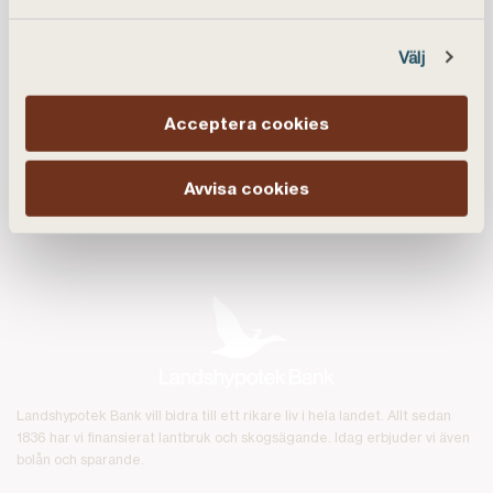
Välj
Våra tjänster
Acceptera cookies
Snabblänkar
Avvisa cookies
Om Landshypotek Bank
Landshypotek Bank vill bidra till ett rikare liv i hela landet. Allt sedan
1836 har vi finansierat lantbruk och skogsägande. Idag erbjuder vi även
bolån och sparande.