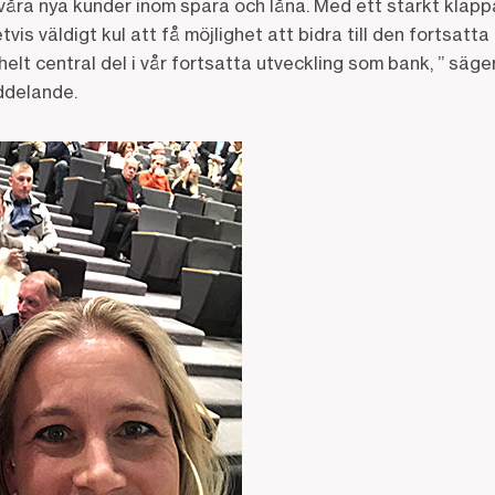
a våra nya kunder inom spara och låna. Med ett starkt kla
tvis väldigt kul att få möjlighet att bidra till den fortsatt
helt central del i vår fortsatta utveckling som bank, ” säg
ddelande.