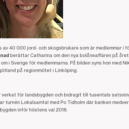
av 40 000 jord- och skogsbrukare som är medlemmar i fö
ånad
berättar Catharina om den nya bolåneaffären på år
nt om i Sverige för medlemmarna. På bilden syns hon med Ni
götland på regionmötet i Linköping.
erkat för landsbygden och bidragit till tusentals satsning
rtar turnén Lokalsamtal med Po Tidholm där banken medverk
sbygden inför höstens val 2018.