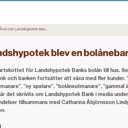
Året när Landshypotek blev en bolånebank
ndshypotek blev en bolåneba
rtskottet för Landshypotek Banks bolån till hus. 
ank och banken fortsätter att växa med fler kunder.
tmanare”, ”ny spelare”, ”bolåneutmanare”, ”gammal ä
r det skrivits om Landshypotek Bank i media unde
ändelser tillsammans med Catharina Åbjörnsson Lind
en.