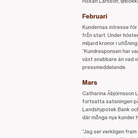
Håkan Larsson, @boeko
Februari
Kundernas intresse för
från start. Under höste
miljard kronor i utlånin
”Kundresponsen har vari
växt snabbare än vad vi
pressmeddelande.
Mars
Catharina Åbjörnsson L
fortsatta satsningen på
Landshypotek Bank och
där många nya kunder ha
”Jag ser verkligen fram