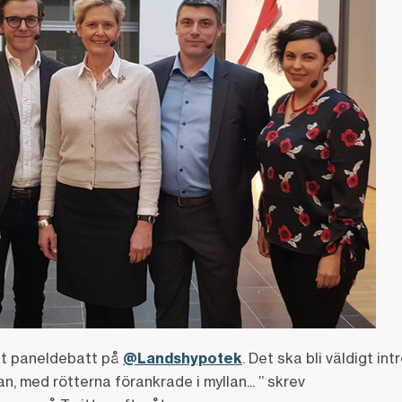
nt paneldebatt på
@Landshypotek
. Det ska bli väldigt in
n, med rötterna förankrade i myllan... ” skrev