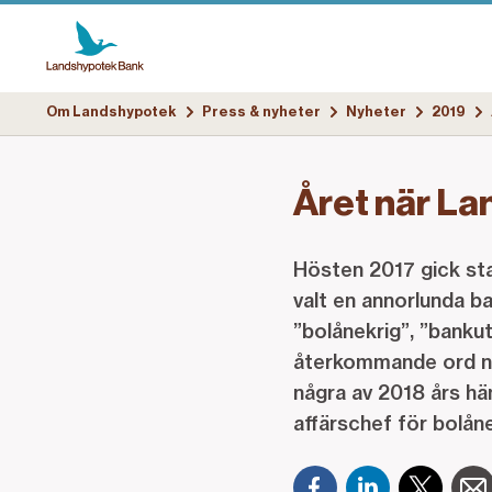
Om Landshypotek
Press & nyheter
Nyheter
2019
Året när La
Hösten 2017 gick sta
valt en annorlunda b
”bolånekrig”, ”banku
återkommande ord nä
några av 2018 års h
affärschef för bolån