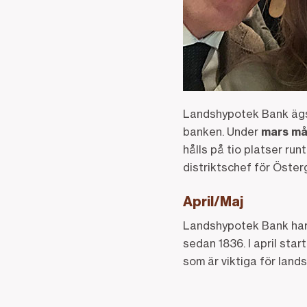
Landshypotek Bank ägs 
banken. Under
mars m
hålls på tio platser ru
distriktschef för Öster
April/Maj
Landshypotek Bank har v
sedan 1836. I april sta
som är viktiga för land