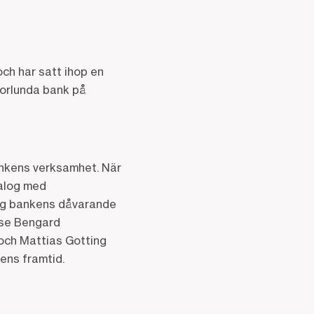
ch har satt ihop en
norlunda bank på
ankens verksamhet. När
ialog med
ltog bankens dåvarande
ese Bengard
och Mattias Gotting
ens framtid.