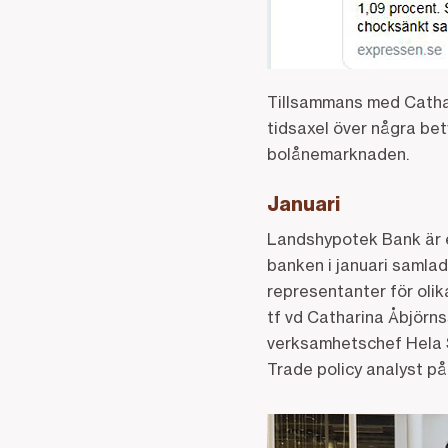
Tillsammans med Cathari
tidsaxel över några bet
bolånemarknaden.
Januari
Landshypotek Bank är e
banken i januari samla
representanter för olik
tf vd Catharina Åbjörn
verksamhetschef Hela S
Trade policy analyst på