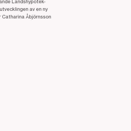
ppande Landshypotek-
a utvecklingen av en ny
er Catharina Åbjörnsson