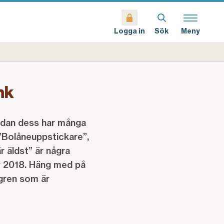
Sök
Meny
Logga in
nk
Sedan dess har många
 ”Bolåneuppstickare”,
r äldst” är några
r 2018. Häng med på
gren som är