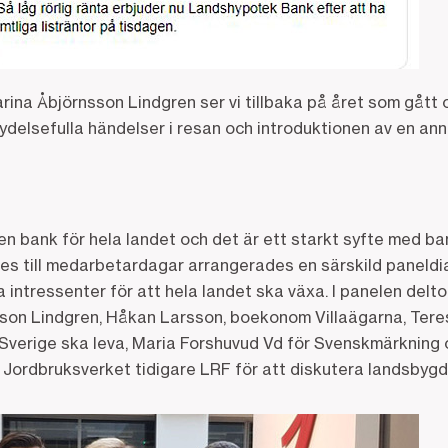
na Åbjörnsson Lindgren ser vi tillbaka på året som gått o
ydelsefulla händelser i resan och introduktionen av en an
n bank för hela landet och det är ett starkt syfte med b
des till medarbetardagar arrangerades en särskild paneld
a intressenter för att hela landet ska växa. I panelen de
sson Lindgren, Håkan Larsson, boekonom Villaägarna, Ter
verige ska leva, Maria Forshuvud Vd för Svenskmärkning 
 Jordbruksverket tidigare LRF för att diskutera landsbygd