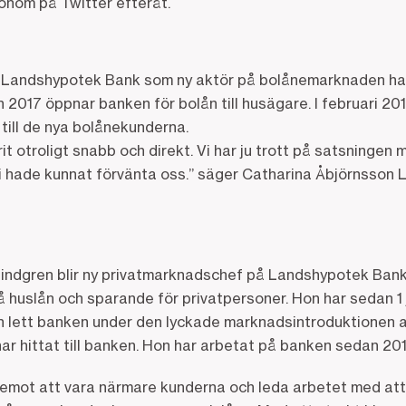
nom på Twitter efteråt.
 Landshypotek Bank som ny aktör på bolånemarknaden har
n 2017 öppnar banken för bolån till husägare. I februari 2
g till de nya bolånekunderna.
t otroligt snabb och direkt. Vi har ju trott på satsningen 
 hade kunnat förvänta oss.” säger Catharina Åbjörnsson Li
indgren blir ny privatmarknadschef på Landshypotek Bank
 huslån och sparande för privatpersoner. Hon har sedan 1 j
 lett banken under den lyckade marknadsintroduktionen a
r hittat till banken. Hon har arbetat på banken sedan 201
 emot att vara närmare kunderna och leda arbetet med att 