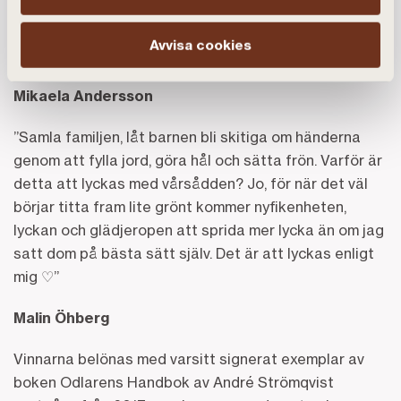
köksön. Och eftersom det inte är så många så funkar
det. Sammanfattningsvis är mitt tips alltså: ta dig inte
Avvisa cookies
vatten över huvudet, hur kul det än är!”
Mikaela Andersson
”Samla familjen, låt barnen bli skitiga om händerna
genom att fylla jord, göra hål och sätta frön. Varför är
detta att lyckas med vårsådden? Jo, för när det väl
börjar titta fram lite grönt kommer nyfikenheten,
lyckan och glädjeropen att sprida mer lycka än om jag
satt dom på bästa sätt själv. Det är att lyckas enligt
mig ♡”
Malin Öhberg
Vinnarna belönas med varsitt signerat exemplar av
boken Odlarens Handbok av André Strömqvist