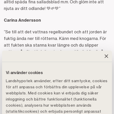
alltid späda fina salladsblad m.m. Och glöm inte att
njuta av ditt odlande! 💚🌱💚”
Carina Andersson
”Se till att det vattnas regelbundet och att jorden är
fuktig ända ner till rötterna. Känn med knogarna. För
att fukten ska stanna kvar längre och du slipper
vattna så ofta, täck över jorden med ”gräsklipp” så
stannar fukten kvar i jorden längre.”
Clas Ö
Vi använder cookies
Landshypotek använder, efter ditt samtycke, cookies
för att anpassa och förbättra din upplevelse på vår
webbplats. Med cookies kan vi erbjuda dig säker
inloggning och bättre funktionalitet (funktionella
cookies), analysera hur webbplatsen används
(statistikcookies) och erbjuda personligt anpassat