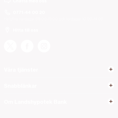
Chatta med oss
0771-44 00 20
Helgfria vardagar 08.00-19.00 och lördagar 10.00-14.00.
Hitta till oss
Våra tjänster
Snabblänkar
Om Landshypotek Bank