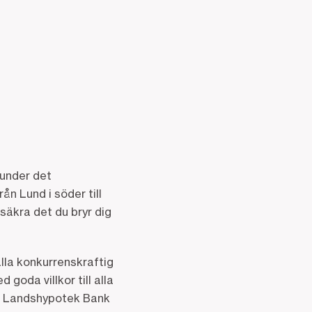
 under det
ån Lund i söder till
rsäkra det du bryr dig
lla konkurrenskraftig
goda villkor till alla
s. Landshypotek Bank