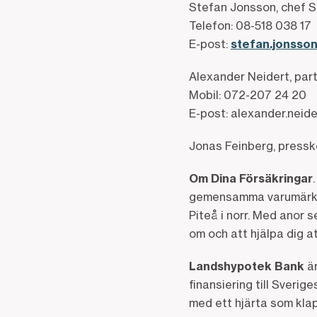
Stefan Jonsson, chef S
Telefon: 08-518 038 17
E-post:
stefan.jonsso
Alexander Neidert, pa
Mobil: 072-207 24 20
E-post: alexander.neid
Jonas Feinberg, pressk
Om Dina Försäkringar
gemensamma varumärket D
Piteå i norr. Med anor 
om och att hjälpa dig a
Landshypotek Bank
är
finansiering till Sveri
med ett hjärta som kla