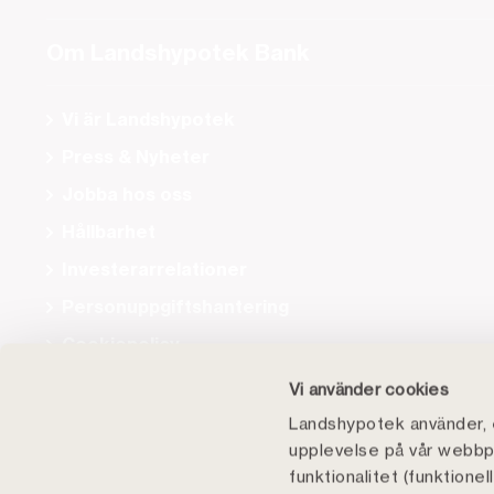
Om Landshypotek Bank
Vi är Landshypotek
Press & Nyheter
Jobba hos oss
Hållbarhet
Investerarrelationer
Personuppgiftshantering
Cookiepolicy
Tillgänglighet
Vi använder cookies
Landshypotek använder, e
upplevelse på vår webbpl
funktionalitet (funktione