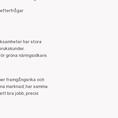
efterfrågar
erksamheter har stora
sbrukskunder.
ör gröna näringsidkare.
 mer framgångsrika och
röna marknad, har samma
tt bra jobb, precis