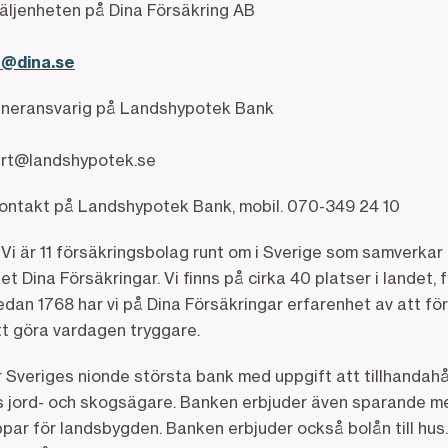
äljenheten på Dina Försäkring AB
n@dina.se
rtneransvarig på Landshypotek Bank
ert@landshypotek.se
ontakt på Landshypotek Bank, mobil. 070-349 24 10
. Vi är 11 försäkringsbolag runt om i Sverige som samverkar
ina Försäkringar. Vi finns på cirka 40 platser i landet, fr
sedan 1768 har vi på Dina Försäkringar erfarenhet av att fö
tt göra vardagen tryggare.
 Sveriges nionde största bank med uppgift att tillhandahå
ges jord- och skogsägare. Banken erbjuder även sparande med 
ppar för landsbygden. Banken erbjuder också bolån till hu