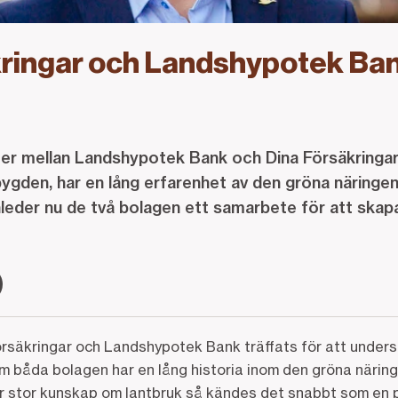
ringar och Landshypotek Ban
eter mellan Landshypotek Bank och Dina Försäkringar.
ygden, har en lång erfarenhet av den gröna näringe
inleder nu de två bolagen ett samarbete för att skap
rsäkringar och Landshypotek Bank träffats för att undersö
m båda bolagen har en lång historia inom den gröna näring
ar stor kunskap om lantbruk så kändes det snabbt som en 