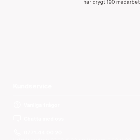
har drygt 190 medarbeta
Kundservice
Vanliga frågor
Chatta med oss
0771-44 00 20