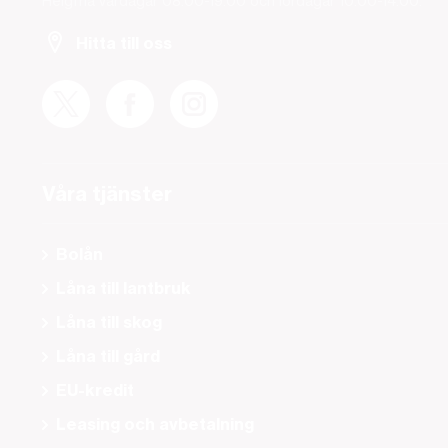
Helgfria vardagar 08.00-19.00 och lördagar 10.00-14.00.
Hitta till oss
Våra tjänster
Bolån
Låna till lantbruk
Låna till skog
Låna till gård
EU-kredit
Leasing och avbetalning