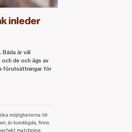
k inleder
 Båda är väl
n och de och ägs av
a förutsättningar för
ka möjligheterna till
en, är kundägda, finns
perfekt matchning.