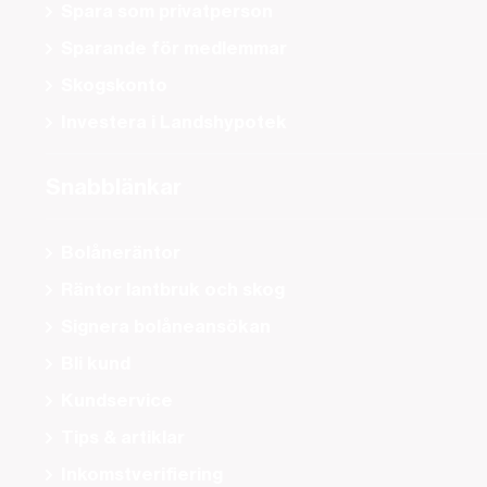
Spara som privatperson
Sparande för medlemmar
Skogskonto
Investera i Landshypotek
Snabblänkar
Bolåneräntor
Räntor lantbruk och skog
Signera bolåneansökan
Bli kund
Kundservice
Tips & artiklar
Inkomstverifiering