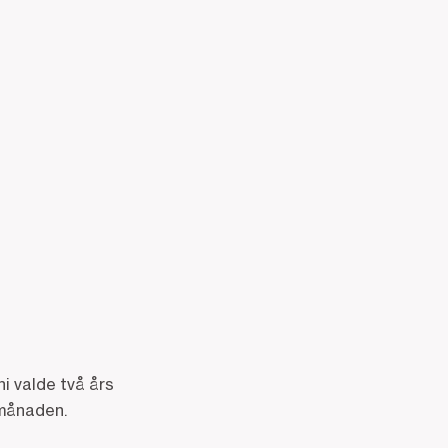
i valde två års
 månaden.