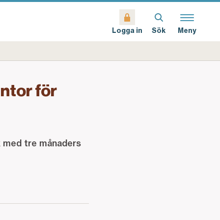
Sök
Meny
Logga in
ntor för
k med tre månaders