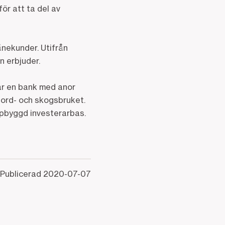
ör att ta del av
ånekunder. Utifrån
n erbjuder.
är en bank med anor
jord- och skogsbruket.
ppbyggd investerarbas.
Publicerad
2020-07-07