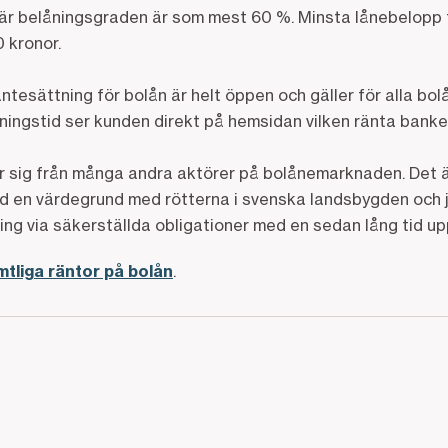
 där belåningsgraden är som mest 60 %. Minsta lånebelopp f
 kronor.
esättning för bolån är helt öppen och gäller för alla bol
ningstid ser kunden direkt på hemsidan vilken ränta banke
r sig från många andra aktörer på bolånemarknaden. Det 
med en värdegrund med rötterna i svenska landsbygden och 
ing via säkerställda obligationer med en sedan lång tid u
tliga räntor på bolån
.