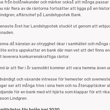
esse från bolånekunder och märker också att många passar 
u när flera av de räntorna fortsätter att ligga på en histor
indgren, affärschef på Landshypotek Bank.
 senaste året har Landshypotek stuckit ut genom att erbju
knaden.
 denna då känslan av otrygghet ökar i samhället och många 
 lite extra uppskattar en bank där man vet att det finns en
 leverera konkurrenskraftiga räntor.
d är att fler i år sannolikt kommer att vara hemma även under
dvändigt och växande intresse för hemester och svemester.
ngar ser att många trivs i sina hem och nu återupptäcker al
ädjande för en bank med ett hjärta som klappar för ett rikare
sson Lindgren.
itträntor för bolån juni 2020