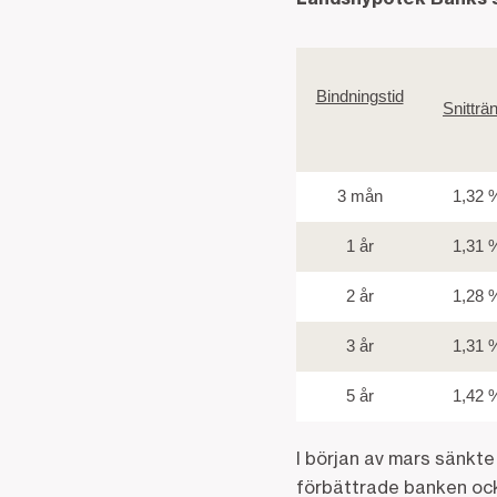
Bindningstid
Snitträ
3 mån
1,32 
1 år
1,31 
2 år
1,28 
3 år
1,31 
5 år
1,42 
I början av mars sänkte 
förbättrade banken ock