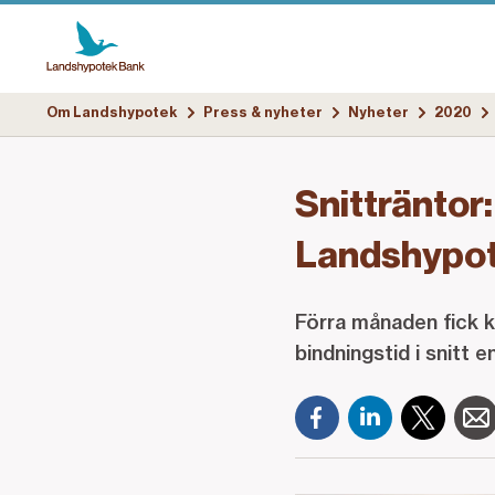
Om Landshypotek
Press & nyheter
Nyheter
2020
Snitträntor
Landshypote
Förra månaden fick 
bindningstid i snitt e