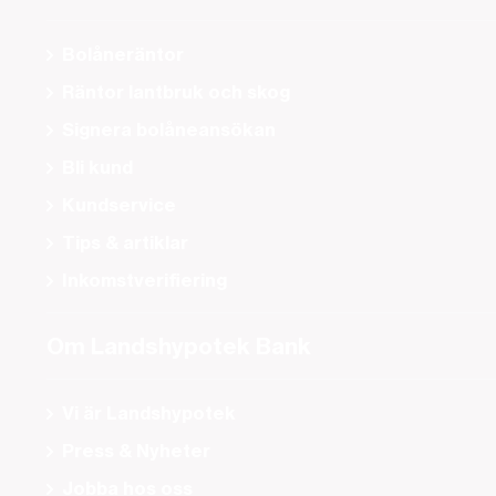
Bolåneräntor
Räntor lantbruk och skog
Signera bolåneansökan
Bli kund
Kundservice
Tips & artiklar
Inkomstverifiering
Om Landshypotek Bank
Vi är Landshypotek
Press & Nyheter
Jobba hos oss