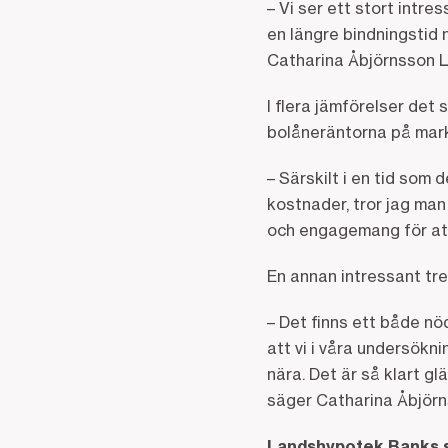
– Vi ser ett stort intr
en längre bindningstid n
Catharina Åbjörnsson L
I flera jämförelser det
bolåneräntorna på mar
– Särskilt i en tid som
kostnader, tror jag man
och engagemang för att
En annan intressant tren
– Det finns ett både nö
att vi i våra undersökni
nära. Det är så klart gl
säger Catharina Åbjörn
Landshypotek Banks sn