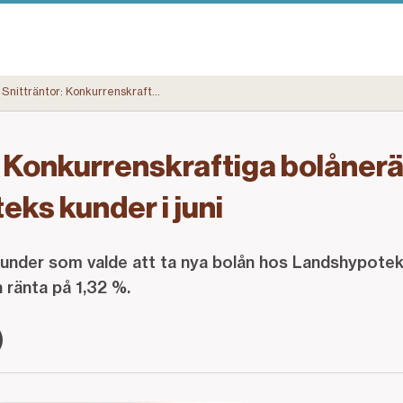
Snitträntor: Konkurrenskraftiga bolåneräntor för Landshypoteks kunder i juni
: Konkurrenskraftiga bolånerä
ks kunder i juni
kunder som valde att ta nya bolån hos Landshypote
n ränta på 1,32 %.