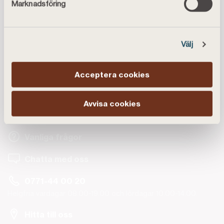
Marknadsföring
Publicerad
2023-04-20
Välj
Acceptera cookies
Avvisa cookies
Kundservice
Vanliga frågor
Chatta med oss
0771-44 00 20
Helgfria vardagar 08.00-19.00 och lördagar 10.00-14.00.
Hitta till oss