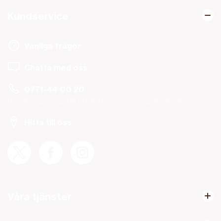
Kundservice
Vanliga frågor
Chatta med oss
0771-44 00 20
Helgfria vardagar 08.00-19.00 och lördagar 10.00-14.00.
Hitta till oss
Våra tjänster