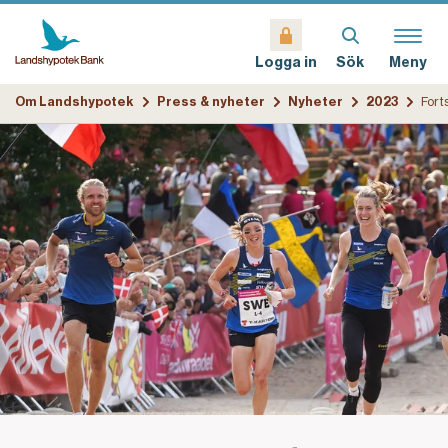
Sök
Meny
Logga in
Om Landshypotek
Press & nyheter
Nyheter
2023