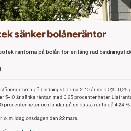
ek sänker bolåneräntor
otek räntorna på bolån för en lång rad bindningstide
låneräntorna på bindningstiderna 2–10 år med 0,15–0,25 
er 5–10 år sänks räntan med 0,25 procentenheter. Listränt
0 procentenheter och landar på en bästa ränta på 4,24 % (
fr. o. m. idag onsdagen den 22 mars.