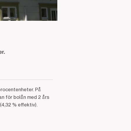
r.
procentenheter. På
an för bolån med 2 års
4,32 % effektiv).