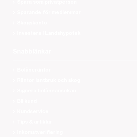
Spara som privatperson
Sparande för medlemmar
Skogskonto
Investera i Landshypotek
Snabblänkar
Bolåneräntor
Räntor lantbruk och skog
Signera bolåneansökan
Bli kund
Kundservice
Tips & artiklar
Inkomstverifiering