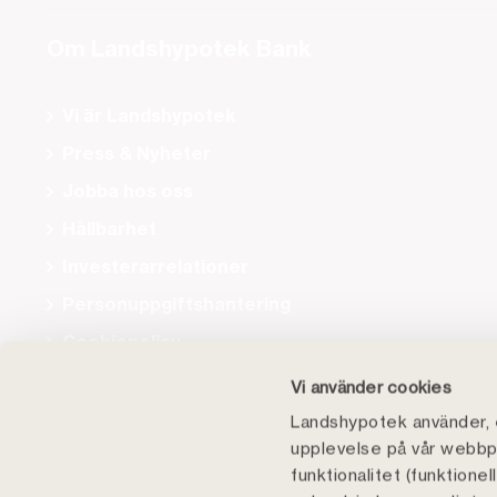
Om Landshypotek Bank
Vi är Landshypotek
Press & Nyheter
Jobba hos oss
Hållbarhet
Investerarrelationer
Personuppgiftshantering
Cookiepolicy
Tillgänglighet
Vi använder cookies
Landshypotek använder, e
upplevelse på vår webbpl
funktionalitet (funktione