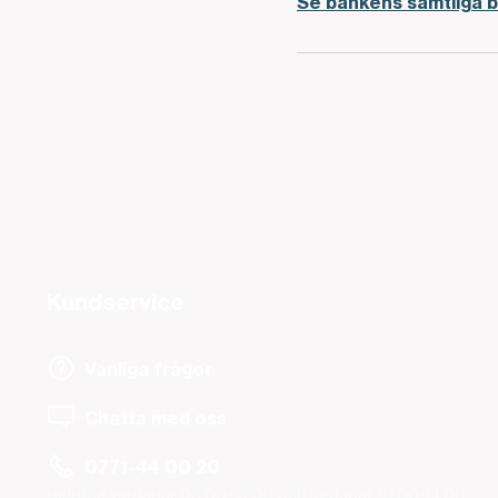
Se bankens samtliga b
Kundservice
Vanliga frågor
Chatta med oss
0771-44 00 20
Helgfria vardagar 08.00-19.00 och lördagar 10.00-14.00.