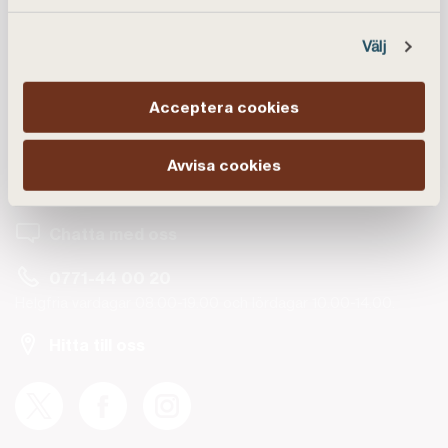
Välj
Acceptera cookies
Kundservice
Avvisa cookies
Vanliga frågor
Chatta med oss
0771-44 00 20
Helgfria vardagar 08.00-19.00 och lördagar 10.00-14.00.
Hitta till oss