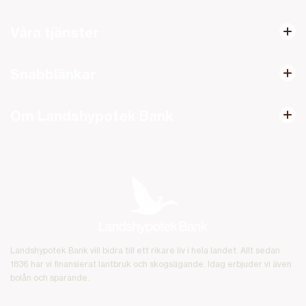
Våra tjänster
Snabblänkar
Om Landshypotek Bank
Landshypotek Bank vill bidra till ett rikare liv i hela landet. Allt sedan
1836 har vi finansierat lantbruk och skogsägande. Idag erbjuder vi även
bolån och sparande.