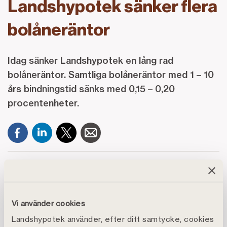
Landshypotek sänker flera
bolåneräntor
Idag sänker Landshypotek en lång rad
bolåneräntor. Samtliga bolåneräntor med 1 – 10
års bindningstid sänks med 0,15 – 0,20
procentenheter.
Räntan på bolån hos Landshypotek med 1 till 4 års
bindningstid sänks med 0,15 procentenheter, medan
lån med bindningstider på 5 till 10 år sänks med 0,20
Vi använder cookies
procentenheter.
Landshypotek använder, efter ditt samtycke, cookies