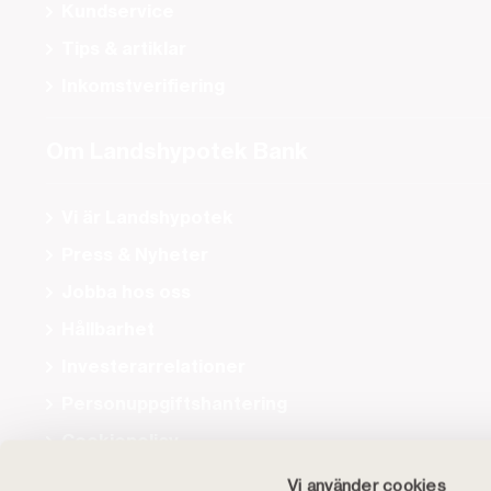
Kundservice
Tips & artiklar
Inkomstverifiering
Om Landshypotek Bank
Vi är Landshypotek
Press & Nyheter
Jobba hos oss
Hållbarhet
Investerarrelationer
Personuppgiftshantering
Cookiepolicy
Tillgänglighet
Vi använder cookies