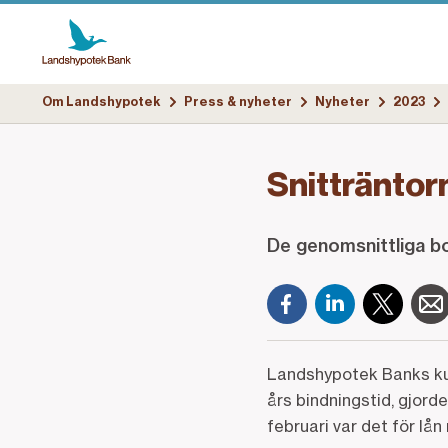
Om Landshypotek
Press & nyheter
Nyheter
2023
Snitträntor
De genomsnittliga bol
Landshypotek Banks kun
års bindningstid, gjorde
februari var det för lå