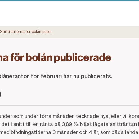
Snitträntorna för bolån publicerade
na för bolån publicerade
åneräntor för februari har nu publicerats.
der som under förra månaden tecknade nya, eller villkor
 det i snitt till en ränta på 3,89 %. Näst lägsta snittränta
n med bindningstiderna 3 månader och 4 år, som båda landa