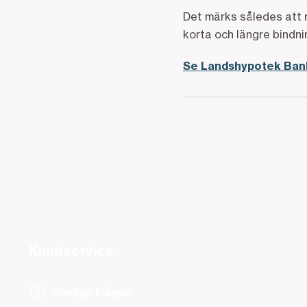
Det märks således att r
korta och längre bindn
Se Landshypotek Banks
Kundservice
Vanliga frågor