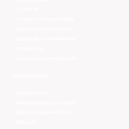
EU-kredit
Leasing och avbetalning
Spara som privatperson
Sparande för medlemmar
Skogskonto
Investera i Landshypotek
Snabblänkar
Bolåneräntor
Räntor lantbruk och skog
Signera bolåneansökan
Bli kund