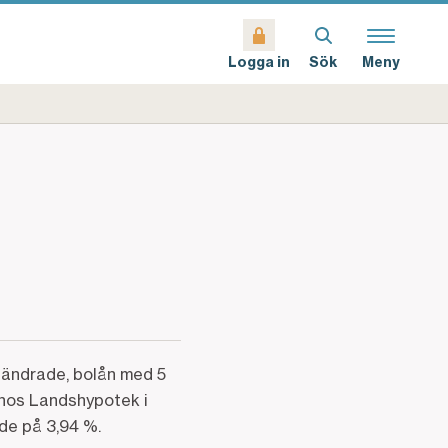
Sök
Meny
Logga in
sändrade, bolån med 5
n hos Landshypotek i
de på 3,94 %.