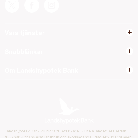
Våra tjänster
Snabblänkar
Om Landshypotek Bank
Landshypotek Bank vill bidra till ett rikare liv i hela landet. Allt sedan
1836 har vi finansierat lantbruk och skogsägande. Idag erbjuder vi även