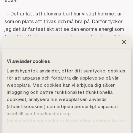
– Det är lätt att glömma bort hur viktigt hemmet är
som en plats att trivas och må bra på. Därför tycker
jag det är fantastiskt att se den enorma energi som
finns för att skapa mysiga och personliga hemmiljöer.
Jag hoppas att alla bidrag och vinnarna i den här
tävlingen kan inspirera ännu fler att engagera sig i
sina hem, säger Catharina Åbjörnsson Lindgren,
Vi använder cookies
affärschef för bolån på Landshypotek Bank.
Landshypotek använder, efter ditt samtycke, cookies
för att anpassa och förbättra din upplevelse på vår
På hedrande andra plats kom Gabriela Nordberg som
webbplats. Med cookies kan vi erbjuda dig säker
med sin storfamilj lämnat Stockholm för det
inloggning och bättre funktionalitet (funktionella
rödmålade gamla trähuset i de kulturhistoriska
cookies), analysera hur webbplatsen används
gruvarbetarkvarteren på Elsborg i Falun.
(statistikcookies) och erbjuda personligt anpassat
Tredjeplatsen kneps av Titti Hjelm som har lyckats
innehåll samt marknadsföring
med att få till en helhet i huset i Gävle som bidrar till
(marknadsföringscookies). Nödvändiga cookies kräver
en både lugn och skön atmosfär.
inte samtycke. Genom att klicka på ”Tillåt alla" godtar