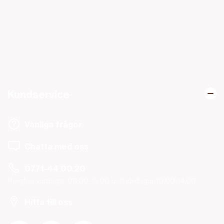
Kundservice
Vanliga frågor
Chatta med oss
0771-44 00 20
Helgfria vardagar 08.00-19.00 och lördagar 10.00-14.00.
Hitta till oss