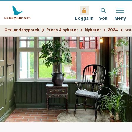
Sök
Meny
Logga in
Om Landshypotek
Press & nyheter
Nyheter
2024