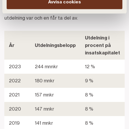
Avvisa cookies
lånebelopp i banken. Det egna insatskapitalets
storlek vid årsskiftet ligger till grund för hur stor
utdelning var och en får ta del av.
Utdelning i
År
Utdelningsbelopp
procent på
insatskapitalet
2023
244 mnnkr
12 %
2022
180 mnkr
9 %
2021
157 mnkr
8 %
2020
147 mnkr
8 %
2019
141 mnkr
8 %