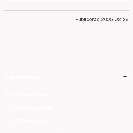
Publicerad
2025-02-28
Kundservice
Vanliga frågor
Chatta med oss
0771-44 00 20
Helgfria vardagar 08.00-19.00 och lördagar 10.00-14.00.