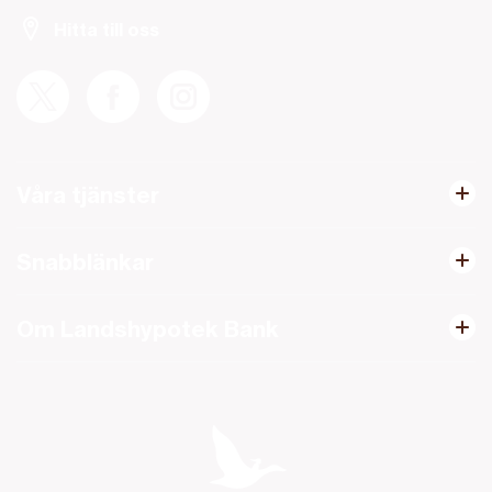
Hitta till oss
Våra tjänster
Snabblänkar
Om Landshypotek Bank