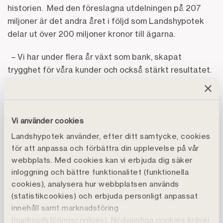
historien. Med den föreslagna utdelningen på 207
miljoner är det andra året i följd som Landshypotek
delar ut över 200 miljoner kronor till ägarna.
– Vi har under flera år växt som bank, skapat
trygghet för våra kunder och också stärkt resultatet.
Det möjliggör en långsiktigt god utdelning till våra
ägare, jord- och skogsbrukarna, vilket är en viktig del i
att uppfylla Landshypoteks syfte, säger Johan
Vi använder cookies
Ericson, vd på Landshypotek Bank.
Landshypotek använder, efter ditt samtycke, cookies
Att Landshypotek står fortsatt tryggt och stabilt,
för att anpassa och förbättra din upplevelse på vår
trots ett mer utmanande år, är ett styrkebesked. Det
webbplats. Med cookies kan vi erbjuda dig säker
stora intresset för att öka den egna ekonomiska
inloggning och bättre funktionalitet (funktionella
insatsen i den ekonomiska föreningen visar att
cookies), analysera hur webbplatsen används
(statistikcookies) och erbjuda personligt anpassat
medlemmarna tror på Landshypotek och en fortsatt
innehåll samt marknadsföring
långsiktigt bra utveckling. Vid årsskiftet uppgick
(marknadsföringscookies). Nödvändiga cookies kräver
medlemmarnas totala insatskapital till 2,071