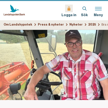
Sök
Meny
Logga in
Om Landshypotek
Press & nyheter
Nyheter
2025