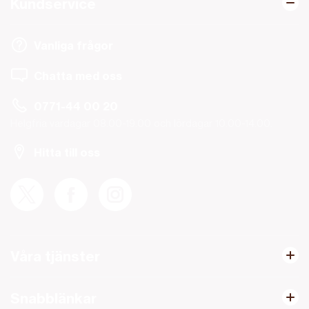
Kundservice
Vanliga frågor
Chatta med oss
0771-44 00 20
Helgfria vardagar 08.00-19.00 och lördagar 10.00-14.00.
Hitta till oss
Våra tjänster
Snabblänkar