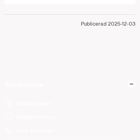
Publicerad
2025-12-03
Kundservice
Vanliga frågor
Chatta med oss
0771-44 00 20
Helgfria vardagar 08.00-19.00 och lördagar 10.00-14.00.