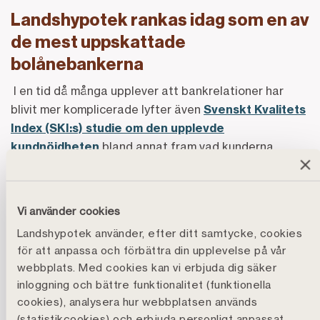
Landshypotek rankas idag som en av
de mest uppskattade
bolånebankerna
I en tid då många upplever att bankrelationer har
blivit mer komplicerade lyfter även
Svenskt Kvalitets
Index (SKI:s) studie om den upplevde
kundnöjdheten
bland annat fram vad kunderna
framför allt värdesätter i sin bolåneaffär;
transparens
och
enkelhet
.
Vi använder cookies
– Landshypoteks starka placering i SKI:s mätning är
Landshypotek använder, efter ditt samtycke, cookies
ytterligare ett bevis på att vår modell med helt öppna
för att anpassa och förbättra din upplevelse på vår
villkor och förhandlingsfria lån är helt rätt i tiden. Vi är
webbplats. Med cookies kan vi erbjuda dig säker
ödmjuka för förtroendet från kunderna och gläds
inloggning och bättre funktionalitet (funktionella
mycket åt den här bekräftelsen på att vi faktiskt gör
cookies), analysera hur webbplatsen används
skillnad på bankmarknaden. Det stärker oss också i
(statistikcookies) och erbjuda personligt anpassat