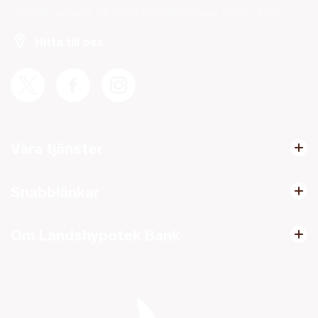
Helgfria vardagar 08.00-19.00 och lördagar 10.00-14.00.
Hitta till oss
Våra tjänster
Snabblänkar
Om Landshypotek Bank