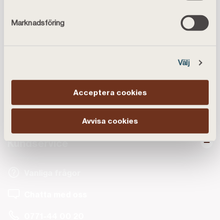
👉
Se aktuella bolåneräntor hos Landshypotek.
Marknadsföring
Publicerad
2025-09-04
Välj
Acceptera cookies
Avvisa cookies
Kundservice
Vanliga frågor
Chatta med oss
0771-44 00 20