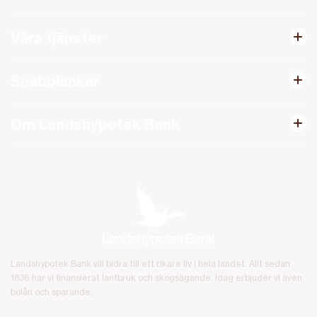
Våra tjänster
Snabblänkar
Om Landshypotek Bank
Landshypotek Bank vill bidra till ett rikare liv i hela landet. Allt sedan
1836 har vi finansierat lantbruk och skogsägande. Idag erbjuder vi även
bolån och sparande.