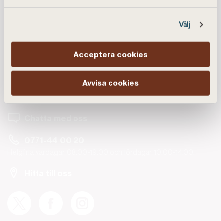
Välj
Acceptera cookies
Kundservice
Avvisa cookies
Vanliga frågor
Chatta med oss
0771-44 00 20
Helgfria vardagar 08.00-19.00 och lördagar 10.00-14.00.
Hitta till oss