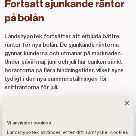
Fortsatt sjunkande räntor
på bolån
Landshypotek fortsätter att erbjuda bättre
räntor för nya bolån. De sjunkande räntorna
gynnar kunderna och utmanar på marknaden.
Under såväl maj, juni och juli har banken sänkt
boräntorna på flera bindningstider, vilket syns
tydligt i den nya sammanställningen för
snitträntorna för juli.
Vi använder cookies
1-årsräntan landade på låga 2,72 %, medan den
Landshypotek använder, efter ditt samtycke, cookies
kortare 3-månadersräntan låg på 2,76 % i snitt. Även