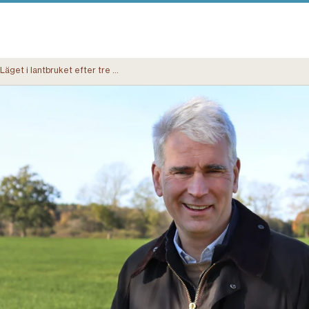
Läget i lantbruket efter tre kvartal 2025: ett positivt år – och växande investeringsvilja