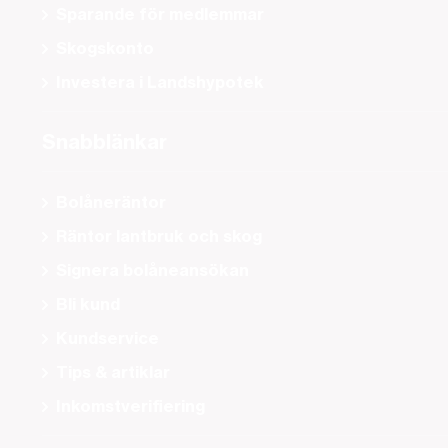
Sparande för medlemmar
Skogskonto
Investera i Landshypotek
Snabblänkar
Bolåneräntor
Räntor lantbruk och skog
Signera bolåneansökan
Bli kund
Kundservice
Tips & artiklar
Inkomstverifiering