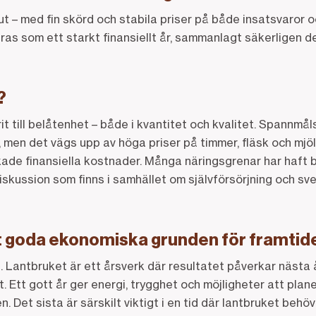
ut – med fin skörd och stabila priser på både insatsvaror o
as som ett starkt finansiellt år, sammanlagt säkerligen 
?
it till belåtenhet – både i kvantitet och kvalitet. Spannmål
r, men det vägs upp av höga priser på timmer, fläsk och mjöl
skade finansiella kostnader. Många näringsgrenar har haft b
diskussion som finns i samhället om självförsörjning och sv
t goda ekonomiska grunden för framtid
ig. Lantbruket är ett årsverk där resultatet påverkar nästa 
. Ett gott år ger energi, trygghet och möjligheter att plan
n. Det sista är särskilt viktigt i en tid där lantbruket behö