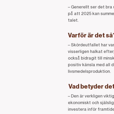
– Generellt ser det bra 
på att 2025 kan summer
talet.
Varför är det så
– Skördeutfallet har var
visserligen halkat efte
också bidragit till min
positiv känsla med all 
livsmedelsproduktion.
Vad betyder de
– Den är verkligen vikt
ekonomiskt och själsligt
investera inför framtide