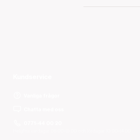
Kundservice
Vanliga frågor
Chatta med oss
0771-44 00 20
Helgfria vardagar 08.00-19.00 och lördagar 10.00-14.00.