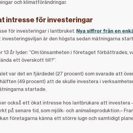
ingar och klimatförändringar.
kat intresse för investeringar
sse för investeringar i lantbruket.
Nya siffror från en enk
tt investeringsviljan är den högsta sedan mätningarna sta
er 13 år lyder: ”Om lönsamheten i företaget förbättrades, v
vända ett överskott till?”.
let var det en fjärdedel (27 procent) som svarade att öve
 hälften (49 procent) att de skulle investera i verksamhete
ätningarna startade.
r också ett ökat intresse hos lantbrukare att investera –
rkt på senare tid, som mjölk- och animalieproduktion.– Fr
 kan företagarna känna ett större lugn och samtidigt plan