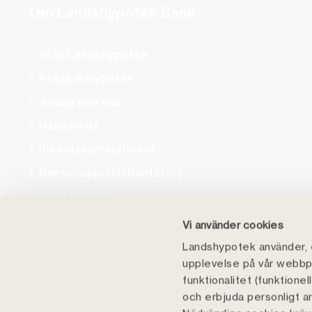
Om Landshypotek Bank
Vi är Landshypotek
Press & Nyheter
Jobba hos oss
Hållbarhet
Investerarrelationer
Personuppgiftshantering
Cookiepolicy
Tillgänglighet
Vi använder cookies
Landshypotek använder, e
upplevelse på vår webbpl
funktionalitet (funktione
och erbjuda personligt a