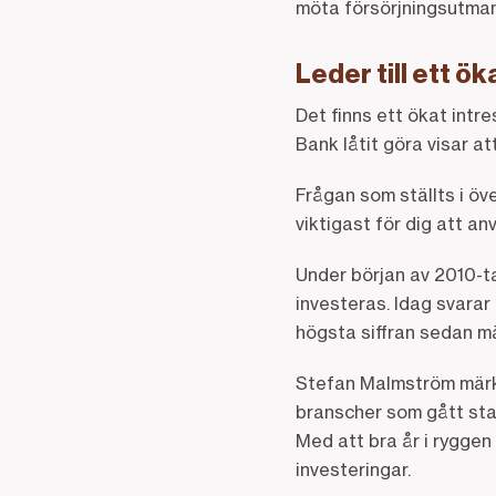
möta försörjningsutman
Leder till ett ö
Det finns ett ökat intre
Bank låtit göra visar a
Frågan som ställts i öv
viktigast för dig att an
Under början av 2010-ta
investeras. Idag svarar
högsta siffran sedan m
Stefan Malmström märke
branscher som gått sta
Med att bra år i ryggen
investeringar.