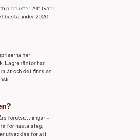
ch produkter. Allt tyder
det bästa under 2020-
spriserna har
k. Lägre räntor har
ra år och det finns en
ensk
en?
års förutsättningar –
era för nästa steg,
ver utvecklas för att