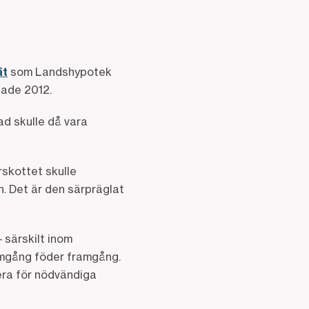
ät
som Landshypotek
rtade 2012.
ad skulle då vara
rskottet skulle
n. Det är den särpräglat
 särskilt inom
amgång föder framgång.
era för nödvändiga