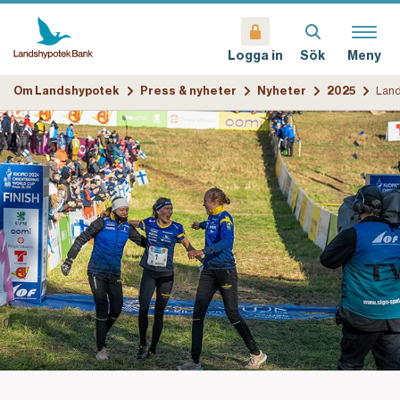
Sök
Meny
Logga in
Om Landshypotek
Press & nyheter
Nyheter
2025