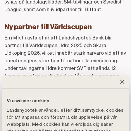
synas på landslagskläder, SM-tävlingar och Swedish
League, samt som huvudpartner till Hittaut.
Ny partner till Världscupen
En nyhet i avtalet är att Landshypotek Bank blir
partner till Världscupen i Idre 2025 och Skara
Lidköping 2026, vilket innebär stark närvaro vid ett av
orienteringens största internationella evenemang.
Under tävlingarna i Idre kommer SVT att sända 12
timmar orientering, där banken får bred exponering.
Spännande aktiveringar
Vi använder cookies
– Vi är glada att Landshypotek Bank förlänger vårt
Landshypotek använder, efter ditt samtycke, cookies
samarbete. Som premiumpartner har de tillgång till
för att anpassa och förbättra din upplevelse på vår
våra största rättigheter, och vi har skapat flera
webbplats. Med cookies kan vi erbjuda dig säker
spännande aktiveringar, som en pressträff i bankens
inloggning och bättre funktionalitet (funktionella