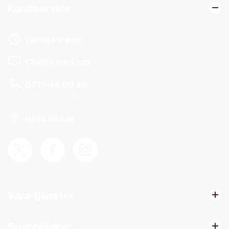
Kundservice
Vanliga frågor
Chatta med oss
0771-44 00 20
Helgfria vardagar 08.00-19.00 och lördagar 10.00-14.00.
Hitta till oss
Våra tjänster
Snabblänkar