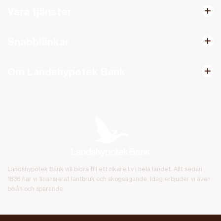
Våra tjänster
Snabblänkar
Om Landshypotek Bank
Landshypotek Bank vill bidra till ett rikare liv i hela landet. Allt sedan
1836 har vi finansierat lantbruk och skogsägande. Idag erbjuder vi även
bolån och sparande.