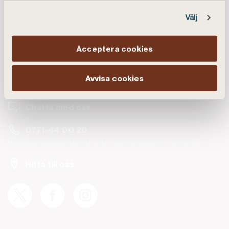
Välj
Acceptera cookies
Kundservice
Avvisa cookies
Vanliga frågor
Chatta med oss
0771-44 00 20
Helgfria vardagar 08.00-19.00 och lördagar 10.00-14.00.
Hitta till oss