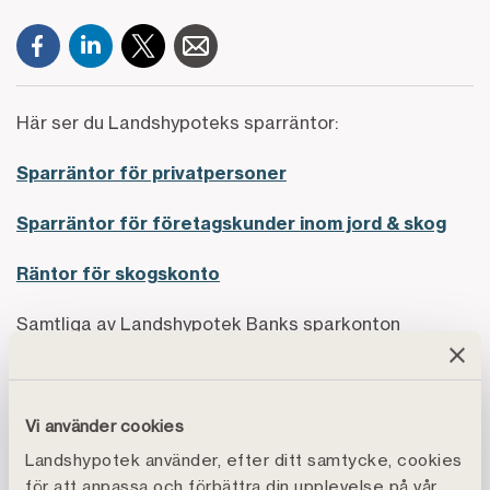
Här ser du Landshypoteks sparräntor:
Sparräntor för privatpersoner
Sparräntor för företagskunder inom jord & skog
Räntor för skogskonto
Samtliga av Landshypotek Banks sparkonton
omfattas av den statliga insättningsgarantin*.
Vi använder cookies
*Landshypotek Banks sparkonton omfattas av den
statliga insättningsgarantin enligt beslut av
Landshypotek använder, efter ditt samtycke, cookies
för att anpassa och förbättra din upplevelse på vår
Riksgälden. Varje kontohavare har rätt till ersättning