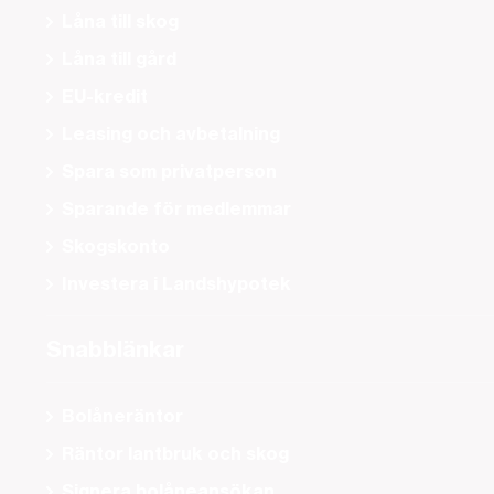
Låna till skog
Låna till gård
EU-kredit
Leasing och avbetalning
Spara som privatperson
Sparande för medlemmar
Skogskonto
Investera i Landshypotek
Snabblänkar
Bolåneräntor
Räntor lantbruk och skog
Signera bolåneansökan