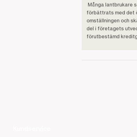
Många lantbrukare sa
förbättrats med det 
omställningen och skä
del i företagets utvec
förutbestämd kredit
Kundservice