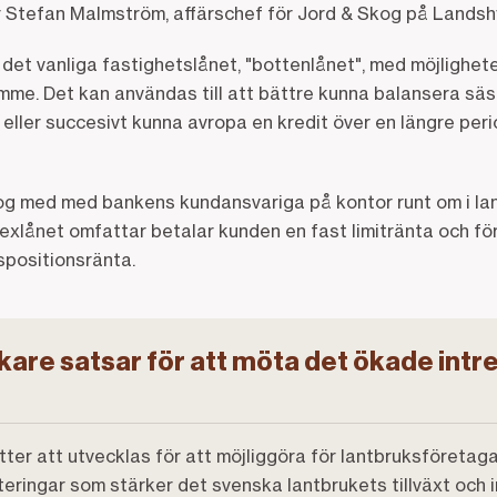
r Stefan Malmström, affärschef för Jord & Skog på Lands
det vanliga fastighetslånet, "bottenlånet", med möjlighet
rymme. Det kan användas till att bättre kunna balansera s
 eller succesivt kunna avropa en kredit över en längre peri
log med med bankens kundansvariga på kontor runt om i lande
exlånet omfattar betalar kunden en fast limitränta och fö
ispositionsränta.
are satsar för att möta det ökade intre
er att utvecklas för att möjliggöra för lantbruksföretaga
teringar som stärker det svenska lantbrukets tillväxt och 