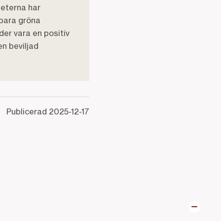
heterna har
lbara gröna
er vara en positiv
en beviljad
Publicerad
2025-12-17