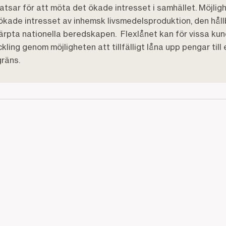
tsar för att möta det ökade intresset i samhället. Möjlig
ökade intresset av inhemsk livsmedelsproduktion, den hål
rpta nationella beredskapen. Flexlånet kan för vissa kund
kling genom möjligheten att tillfälligt låna upp pengar till 
gräns.