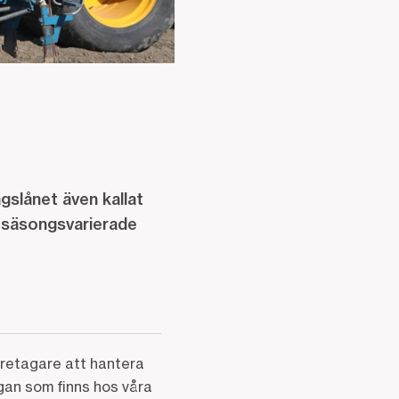
gslånet även kallat
a säsongsvarierade
öretagare att hantera
gan som finns hos våra