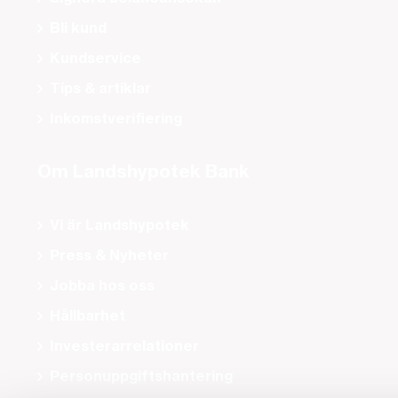
Bli kund
Kundservice
Tips & artiklar
Inkomstverifiering
Om Landshypotek Bank
Vi är Landshypotek
Press & Nyheter
Jobba hos oss
Hållbarhet
Investerarrelationer
Personuppgiftshantering