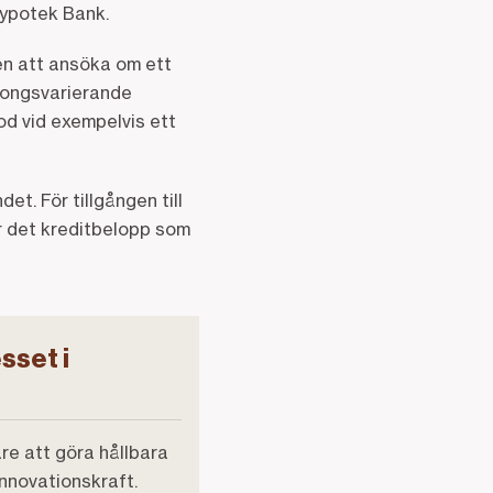
hypotek Bank.
en att ansöka om ett
äsongsvarierande
od vid exempelvis ett
t. För tillgången till
r det kreditbelopp som
sset i
re att göra hållbara
innovationskraft.