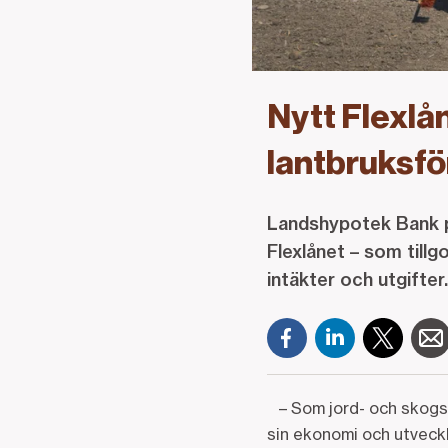
Nytt Flexlå
lantbruksf
Landshypotek Bank pr
Flexlånet – som till
intäkter och utgifter
– Som jord- och skogsb
sin ekonomi och utveckl