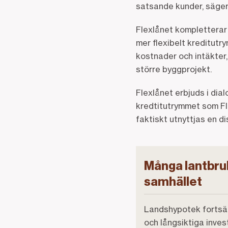
satsande kunder, säge
Flexlånet kompletterar 
mer flexibelt kreditut
kostnader och intäkter,
större byggprojekt.
Flexlånet erbjuds i dia
kredtitutrymmet som Fl
faktiskt utnyttjas en d
Många lantbruk
samhället
Landshypotek fortsätt
och långsiktiga inves