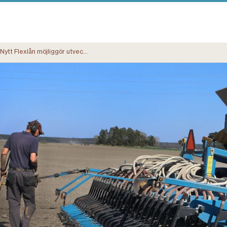
Nytt Flexlån möjliggör utveckling av lantbruksföretag