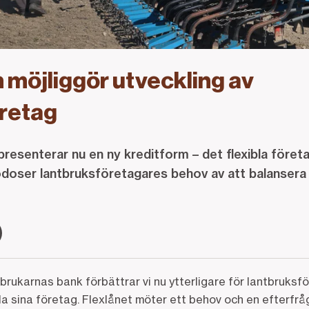
n möjliggör utveckling av
öretag
esenterar nu en ny kreditform – det flexibla företa
godoser lantbruksföretagares behov av att balanser
.
rukarnas bank förbättrar vi nu ytterligare för lantbruksf
a sina företag. Flexlånet möter ett behov och en efterfrå