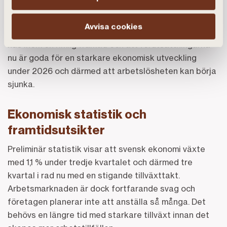
Även om inflationen fortfarande är över målet följer
Avvisa cookies
den prognosen. Riksbanken tror att målet kommer att
nås inom en rimlig framtid och att förutsättningarna
nu är goda för en starkare ekonomisk utveckling
under 2026 och därmed att arbetslösheten kan börja
sjunka.
Ekonomisk statistik och
framtidsutsikter
Preliminär statistik visar att svensk ekonomi växte
med 1,1 % under tredje kvartalet och därmed tre
kvartal i rad nu med en stigande tillväxttakt.
Arbetsmarknaden är dock fortfarande svag och
företagen planerar inte att anställa så många. Det
behövs en längre tid med starkare tillväxt innan det