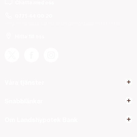
Chatta med oss
0771-44 00 20
Helgfria vardagar 08.00-19.00 och lördagar 10.00-14.00.
Hitta till oss
Våra tjänster
Snabblänkar
Om Landshypotek Bank