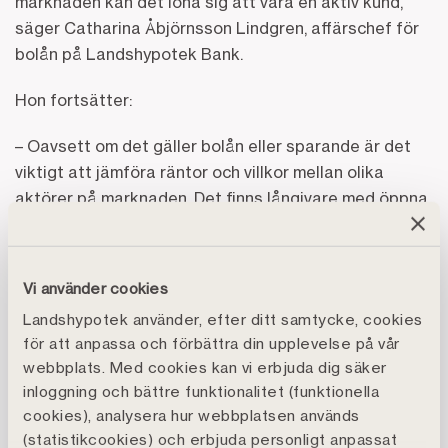
marknaden kan det löna sig att vara en aktiv kund,
säger Catharina Åbjörnsson Lindgren, affärschef för
bolån på Landshypotek Bank.
Hon fortsätter:
– Oavsett om det gäller bolån eller sparande är det
viktigt att jämföra räntor och villkor mellan olika
aktörer på marknaden. Det finns långivare med öppna
bolåneräntor som är lätta att jämföra och inom spara
finns det alternativ med konkurrenskraftig ränta även
på konton med obegränsade uttag, säger Catharina
Vi använder cookies
Åbjörnsson Lindgren, affärschef för bolån på
Landshypotek använder, efter ditt samtycke, cookies
Landshypotek Bank.
för att anpassa och förbättra din upplevelse på vår
webbplats. Med cookies kan vi erbjuda dig säker
Inflation och ekonomisk utveckling
inloggning och bättre funktionalitet (funktionella
cookies), analysera hur webbplatsen används
Prisutvecklingen (inflationen) har fortsatt att gå ner
(statistikcookies) och erbjuda personligt anpassat