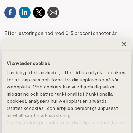
Efter justeringen ned med 0,15 procentenheter är
räntan på Sparkonto Trygghet 1,50 procent och på
Sparkonto Jord & Skog 1,65 procent. Räntan på
Skogskonto och Skogskonto Medlem är oförändrade,
Vi använder cookies
med en ränta på 1,75 respektive 1,80 procent.
Landshypotek använder, efter ditt samtycke, cookies
Räntan på bankens fastränteerbjudande med 3-
för att anpassa och förbättra din upplevelse på vår
månaders bindning ligger på 2,40 procent.
webbplats. Med cookies kan vi erbjuda dig säker
inloggning och bättre funktionalitet (funktionella
De nya räntorna gäller från och med den 20 maj.
cookies), analysera hur webbplatsen används
(statistikcookies) och erbjuda personligt anpassat
Se samtliga sparräntor här.
innehåll samt marknadsföring
(marknadsföringscookies). Nödvändiga cookies kräver
inte samtycke. Genom att klicka på ”Tillåt alla" godtar