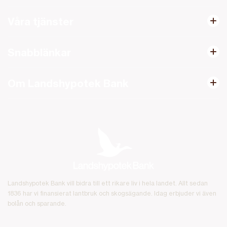
Våra tjänster
Snabblänkar
Om Landshypotek Bank
Landshypotek Bank vill bidra till ett rikare liv i hela landet. Allt sedan
1836 har vi finansierat lantbruk och skogsägande. Idag erbjuder vi även
bolån och sparande.