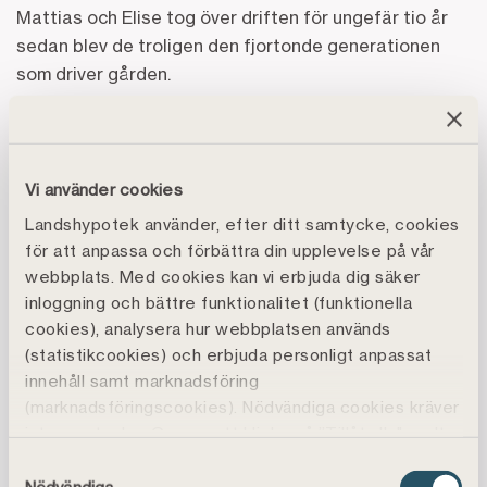
Mattias och Elise tog över driften för ungefär tio år
sedan blev de troligen den fjortonde generationen
som driver gården.
– Farmor släktforskade för några år sedan och kom
till fjortonde generationen. Att komma längre bak än
så är lite svårt eftersom kyrkoböckerna slutar där,
Vi använder cookies
berättar Mattias.
Landshypotek använder, efter ditt samtycke, cookies
för att anpassa och förbättra din upplevelse på vår
Pionjärer på biogas
webbplats. Med cookies kan vi erbjuda dig säker
inloggning och bättre funktionalitet (funktionella
Syskonen är de första lantbrukarna på Gotland som
cookies), analysera hur webbplatsen används
producerar el från en egen biogasanläggning.
(statistikcookies) och erbjuda personligt anpassat
Anläggningen byggdes 2024 och togs i drift 2025.
innehåll samt marknadsföring
Under fjolåret producerade den 350 000 kWh el.
(marknadsföringscookies). Nödvändiga cookies kräver
inte samtycke. Genom att klicka på ”Tillåt alla" godtar
Biogasen har blivit en viktig del av gårdens
du även funktions-, marknadsförings- och
Samtyckesval
energisystem. Vintertid värmer spillvärmen
statistikcookies vilket är frivilligt.