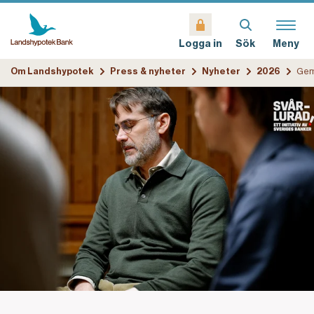
Sök
Meny
Logga in
Om Landshypotek
Press & nyheter
Nyheter
2026