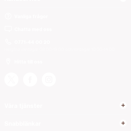
Vanliga frågor
Chatta med oss
0771-44 00 20
Helgfria vardagar 08.00-19.00 och lördagar 10.00-14.00.
Hitta till oss
Våra tjänster
Snabblänkar