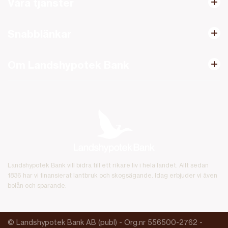
Våra tjänster
Snabblänkar
Om Landshypotek Bank
Landshypotek Bank vill bidra till ett rikare liv i hela landet. Allt sedan
1836 har vi finansierat lantbruk och skogsägande. Idag erbjuder vi även
bolån och sparande.
© Landshypotek Bank AB (publ) - Org.nr 556500-2762 -