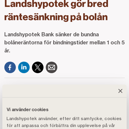
Landshypotek gör bred
räntesänkning på bolån
Landshypotek Bank sänker de bundna
bolåneräntorna för bindningstider mellan 1 och 5
år.
Sänkningarna ligger mellan 0,10 och 0,20
procentheter och innebär att banken nu erbjuder en
1‑årsränta på 2,64 procent för kunder med en
Vi använder cookies
belåningsgrad på högst 60 procent. Den största
sänkningen sker på 2‑årsräntan, som justeras ned
Landshypotek använder, efter ditt samtycke, cookies
med 0,20 procentenheter till 2,79 procent för samma
för att anpassa och förbättra din upplevelse på vår